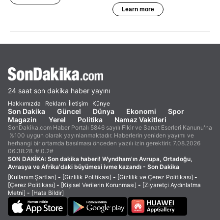
24 saat son dakika haber yayını
Hakkımızda
Reklam
İletişim
Künye
Son Dakika
Güncel
Dünya
Ekonomi
Spor
Magazin
Yerel
Politika
Namaz Vakitleri
SonDakika.com Haber Portalı 5846 sayılı Fikir ve Sanat Eserleri Kanunu'na
%100 uygun olarak yayınlanmaktadır. Haberlerin yeniden yayımı ve
herhangi bir ortamda basılması önceden yazılı izin gerektirir. 7.08.2026
06:38:28. #.0.2#
SON DAKİKA:
Son dakika haberi! Wyndham'ın Avrupa, Ortadoğu,
Avrasya ve Afrika'daki büyümesi ivme kazandı - Son Dakika
[Kullanım Şartları]
-
[Gizlilik Politikası]
-
[Gizlilik ve Çerez Politikası]
-
[Çerez Politikası]
-
[Kişisel Verilerin Korunması]
-
[Ziyaretçi Aydınlatma
Metni]
-
[Hata Bildir]