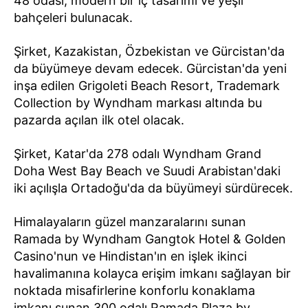
48 odası, modern bir iç tasarımı ve yeşil
bahçeleri bulunacak.
Şirket, Kazakistan, Özbekistan ve Gürcistan'da
da büyümeye devam edecek. Gürcistan'da yeni
inşa edilen Grigoleti Beach Resort, Trademark
Collection by Wyndham markası altında bu
pazarda açılan ilk otel olacak.
Şirket, Katar'da 278 odalı Wyndham Grand
Doha West Bay Beach ve Suudi Arabistan'daki
iki açılışla Ortadoğu'da da büyümeyi sürdürecek.
Himalayaların güzel manzaralarını sunan
Ramada by Wyndham Gangtok Hotel & Golden
Casino'nun ve Hindistan'ın en işlek ikinci
havalimanına kolayca erişim imkanı sağlayan bir
noktada misafirlerine konforlu konaklama
imkanı sunan 300 odalı Ramada Plaza by