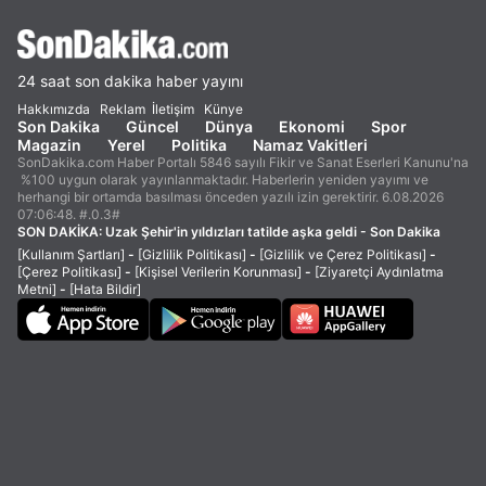
24 saat son dakika haber yayını
Hakkımızda
Reklam
İletişim
Künye
Son Dakika
Güncel
Dünya
Ekonomi
Spor
Magazin
Yerel
Politika
Namaz Vakitleri
SonDakika.com Haber Portalı 5846 sayılı Fikir ve Sanat Eserleri Kanunu'na
%100 uygun olarak yayınlanmaktadır. Haberlerin yeniden yayımı ve
herhangi bir ortamda basılması önceden yazılı izin gerektirir. 6.08.2026
07:06:48. #.0.3#
SON DAKİKA:
Uzak Şehir'in yıldızları tatilde aşka geldi - Son Dakika
[Kullanım Şartları]
-
[Gizlilik Politikası]
-
[Gizlilik ve Çerez Politikası]
-
[Çerez Politikası]
-
[Kişisel Verilerin Korunması]
-
[Ziyaretçi Aydınlatma
Metni]
-
[Hata Bildir]