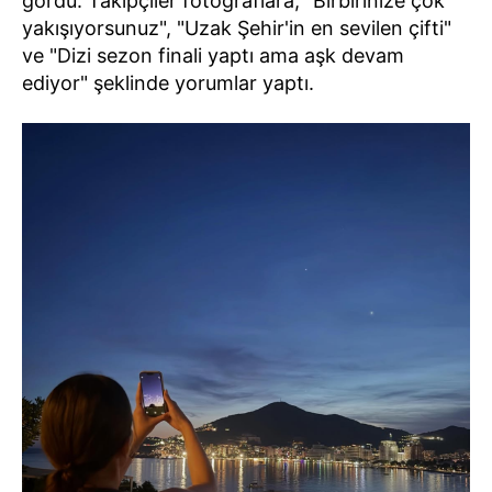
gördü. Takipçiler fotoğraflara, "Birbirinize çok
yakışıyorsunuz", "Uzak Şehir'in en sevilen çifti"
ve "Dizi sezon finali yaptı ama aşk devam
ediyor" şeklinde yorumlar yaptı.