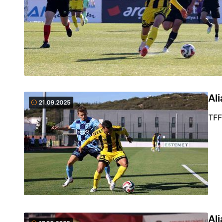
Al
21.09.2025
TFF
Al