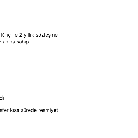
lıç ile 2 yıllık sözleşme
nvanına sahip.
dı
nsfer kısa sürede resmiyet