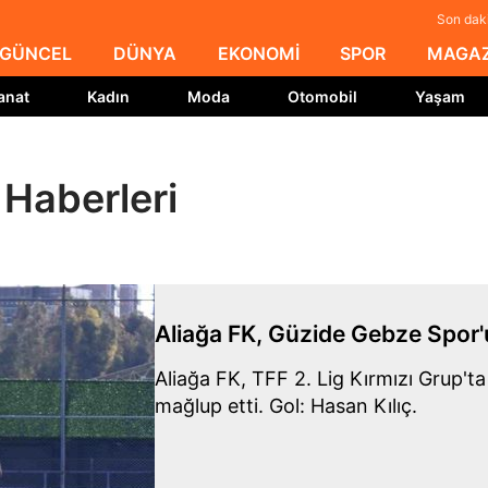
Son daki
GÜNCEL
DÜNYA
EKONOMİ
SPOR
MAGAZ
anat
Kadın
Moda
Otomobil
Yaşam
 Haberleri
Aliağa FK, Güzide Gebze Spor'
Aliağa FK, TFF 2. Lig Kırmızı Grup't
mağlup etti. Gol: Hasan Kılıç.