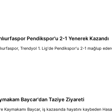
nlıurfaspor Pendikspor'u 2-1 Yenerek Kazandı
lıurfaspor, Trendyol 1. Lig'de Pendikspor'u 2-1 mağlup edere
ymakam Baycar'dan Taziye Ziyareti
re Kaymakamı Baycar, iş kazasında hayatını kaybeden Hasan Kıl