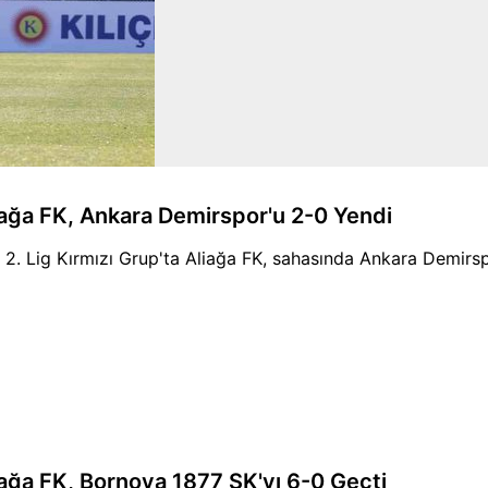
iağa FK, Ankara Demirspor'u 2-0 Yendi
 2. Lig Kırmızı Grup'ta Aliağa FK, sahasında Ankara Demirsp
iağa FK, Bornova 1877 SK'yı 6-0 Geçti