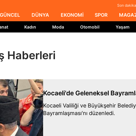
Son dakika 
GÜNCEL
DÜNYA
EKONOMİ
SPOR
MAGAZ
anat
Kadın
Moda
Otomobil
Yaşam
ş Haberleri
Kocaeli'de Geleneksel Bayram
Kocaeli Valiliği ve Büyükşehir Beledi
Bayramlaşması'nı düzenledi.