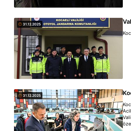
Val
31.12.2025
Koca
Ko
31.12.2025
Koc
Aci
Val
öze