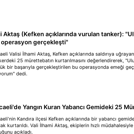
i Aktaş (Kefken açıklarında vurulan tanker): "Ul
r operasyon gerçekleşti"
aeli Valisi İlhami Aktaş, Kefken açıklarında saldırıya uğraya
kerdeki 25 mürettebatın kurtarılmasını değerlendirerek, "U
ük bir başarıyla gerçekleştirilen bu operasyonda emeği ge
yorum" dedi.
caeli'de Yangın Kuran Yabancı Gemideki 25 Mür
aeli'nin Kandıra ilçesi Kefken açıklarında bir yabancı gemi
rak kurtarıldı. Vali İlhami Aktaş, ekiplerin hızlı müdahalesiy
uğunu açıkladı.