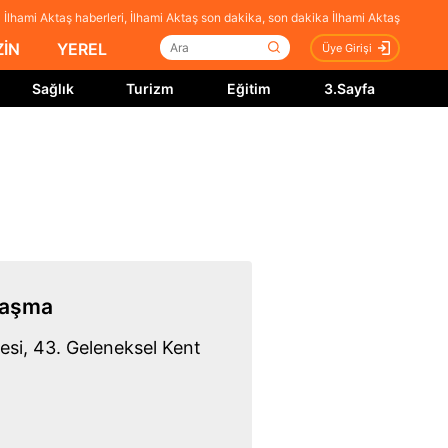
İlhami Aktaş haberleri, İlhami Aktaş son dakika, son dakika İlhami Aktaş
İN
YEREL
Üye Girişi
Sağlık
Turizm
Eğitim
3.Sayfa
laşma
yesi, 43. Geleneksel Kent