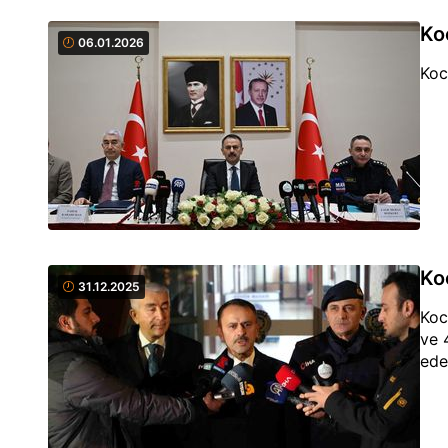
Ko
06.01.2026
Koc
Ko
31.12.2025
Koc
ve 
ede