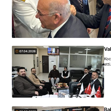
Val
07.04.2026
Koc
etti
Ba