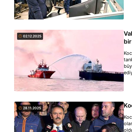
Val
02.12.2025
bi
Koc
tan
büy
edi
Ko
28.11.2025
Koc
ola
old