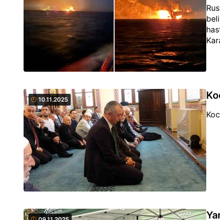
Rus
bel
has
Kar
Ko
10.11.2025
Koc
Ya
09.11.2025