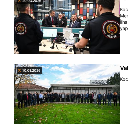
20.03.2026
Koc
Mer
İlh
yapt
Va
10.01.2026
Koc