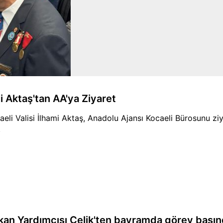
i Aktaş'tan AA'ya Ziyaret
aeli Valisi İlhami Aktaş, Anadolu Ajansı Kocaeli Bürosunu zi
.
kan Yardımcısı Çelik'ten bayramda görev başın