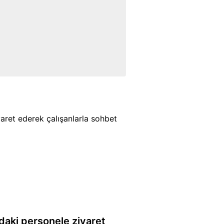
yaret ederek çalışanlarla sohbet
daki personele ziyaret