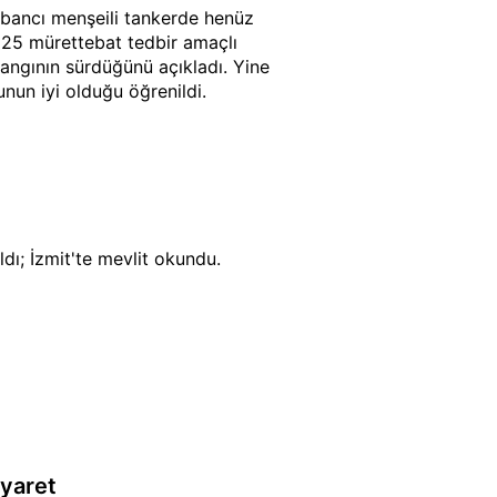
yabancı menşeili tankerde henüz
 25 mürettebat tedbir amaçlı
 yangının sürdüğünü açıkladı. Yine
unun iyi olduğu öğrenildi.
ldı; İzmit'te mevlit okundu.
iyaret