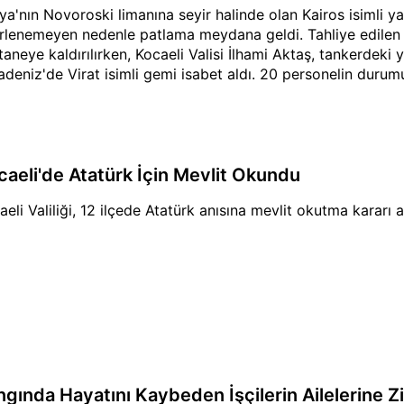
ya'nın Novoroski limanına seyir halinde olan Kairos isimli 
irlenemeyen nedenle patlama meydana geldi. Tahliye edilen
taneye kaldırılırken, Kocaeli Valisi İlhami Aktaş, tankerdeki
adeniz'de Virat isimli gemi isabet aldı. 20 personelin durum
caeli'de Atatürk İçin Mevlit Okundu
aeli Valiliği, 12 ilçede Atatürk anısına mevlit okutma kararı a
ngında Hayatını Kaybeden İşçilerin Ailelerine Z