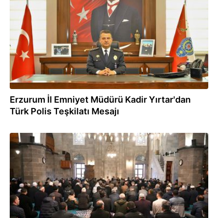
Erzurum İl Emniyet Müdürü Kadir Yırtar'dan
Türk Polis Teşkilatı Mesajı
08.04.2024