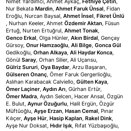
Nimet Yardımcı, Ahmet Aykaç,
Fethiye Çetin
,
Nur Bekata
Mardin
,
Ahmet Faruk Ünsal
, Fidan
Eroğlu, Nurcan Baysal,
Ahmet İnsel
,
Fikret Ünlü
, Nurhan Keeler, Ahmet
Özdemir Aktan
, Füsun
Ertuğ, Nurten Ertuğrul,
Ahmet Tonak
,
Genco Erkal
, Olga Hünler,
Akın Birdal
, Gençay
Gürsoy,
Onur Hamzaoğlu
,
Ali Bilge
,
Gonca Gül
Gedikoğlu,
Orhan Alkaya
,
Ali Haydar Konca
,
Gönül
Saray
, Orhan Silier, Ali Uçansu,
Gülriz Sururi
,
Oya Baydar
, Arzu Başaran,
Gülseren Onanç
, Ömer Faruk Gergerlioğlu,
Aslıhan Karabacak Calviello,
Gülten Kaya
,
Ömer Laçiner
,
Aydın Arı
, Gürhan Ertür,
Ömer Madra
, Aydın Selcen, Hacer Ansal, Özgün
E. Bulut,
Aynur Özuğurlu
, Halil Ergün, Özgür
Müftüoğlu,
Ayşe Erzan
,
Hasan Cemal
, Pınar
Kılıçer,
Ayşe Hür
,
Hasip Kaplan
,
Rakel Dink
,
Ayşe Nur Doksat,
Hıdır Işık
, Rıfat Yüzbaşıoğlu,