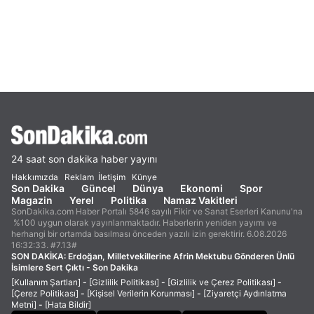
24 saat son dakika haber yayını
Hakkımızda
Reklam
İletişim
Künye
Son Dakika
Güncel
Dünya
Ekonomi
Spor
Magazin
Yerel
Politika
Namaz Vakitleri
SonDakika.com Haber Portalı 5846 sayılı Fikir ve Sanat Eserleri Kanunu'na
%100 uygun olarak yayınlanmaktadır. Haberlerin yeniden yayımı ve
herhangi bir ortamda basılması önceden yazılı izin gerektirir. 6.08.2026
16:32:33. #7.13#
SON DAKİKA:
Erdoğan, Milletvekillerine Afrin Mektubu Gönderen Ünlü
İsimlere Sert Çıktı - Son Dakika
[Kullanım Şartları]
-
[Gizlilik Politikası]
-
[Gizlilik ve Çerez Politikası]
-
[Çerez Politikası]
-
[Kişisel Verilerin Korunması]
-
[Ziyaretçi Aydınlatma
Metni]
-
[Hata Bildir]