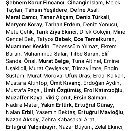
Şebnem Korur Fincancı
,
Cihangir
İslam, Melek
Taylan,
Tahsin Yeşildere
,
Defne
Asal,
Meral Camcı
,
Taner Akçam
,
Deniz Türkali
,
Meryem Koray
,
Tarhan Erdem
, Deniz Yonucu,
Mete Çetik,
Tarık Ziya Ekinci
, Dilek Gökçin, Mine
Gencel Bek, Tatyos
Bebek
,
Ece Temelkuran
,
Muammer Keskin
, Tebesssüm Yılmaz, Ekrem
Baran, Muhammed
Salar
,
Tilbe Saran
, Elif
Sandal Önal,
Murat Belge
, Tuna Altınel, Emine
Uşaklıgil, Murat Çeyişakar, Tümay İmre, Engin
Sustam, Murat Morova,
Ufuk Uras
, Erdal Kalkan,
Mustafa Altıntop,
Ümit Kıvanç
, Erdoğan Aydın,
Mustafa Paçal,
Ümit Özgümüş
,
Erol Katırcıoğlu
,
Muzaffer Kaya
, Viki Çiprut,
Ersin Salman
,
Nadire Mater,
Yakın Ertürk
,
Ertuğrul Günay
,
Nalan
Erbil
, Yasemin Bektaş,
Ertuğrul Mavioğlu
,
Nazan Aksoy
, Zehra Kabasakal Arat,
Ertuğrul Yalçınbayır
, Nazar Büyüm, Zelal Ekinci,