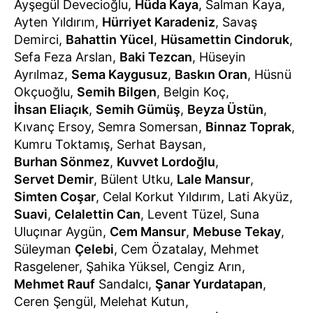
Ayşegül Devecioğlu,
Hüda Kaya
, Salman Kaya,
Ayten Yıldırım,
Hürriyet Karadeniz
, Savaş
Demirci,
Bahattin Yücel
,
Hüsamettin Cindoruk
,
Sefa Feza Arslan,
Baki Tezcan
, Hüseyin
Ayrılmaz,
Sema Kaygusuz
,
Baskın Oran
, Hüsnü
Okçuoğlu,
Semih Bilgen
, Belgin Koç,
İhsan Eliaçık
,
Semih Gümüş
,
Beyza Üstün
,
Kıvanç Ersoy, Semra Somersan,
Binnaz Toprak
,
Kumru Toktamış, Serhat Baysan,
Burhan Sönmez
,
Kuvvet Lordoğlu
,
Servet Demir
, Bülent Utku,
Lale Mansur
,
Simten Coşar
, Celal Korkut Yıldırım, Lati Akyüz,
Suavi
,
Celalettin Can
, Levent Tüzel, Suna
Uluçınar Aygün,
Cem Mansur
,
Mebuse Tekay
,
Süleyman
Çelebi
, Cem Özatalay, Mehmet
Rasgelener, Şahika Yüksel, Cengiz Arın,
Mehmet Rauf
Sandalcı,
Şanar Yurdatapan
,
Ceren Şengül, Melehat Kutun,