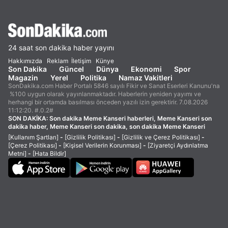
24 saat son dakika haber yayını
Hakkımızda
Reklam
İletişim
Künye
Son Dakika
Güncel
Dünya
Ekonomi
Spor
Magazin
Yerel
Politika
Namaz Vakitleri
SonDakika.com Haber Portalı 5846 sayılı Fikir ve Sanat Eserleri Kanunu'na
%100 uygun olarak yayınlanmaktadır. Haberlerin yeniden yayımı ve
herhangi bir ortamda basılması önceden yazılı izin gerektirir. 7.08.2026
11:12:20. #.0.2#
SON DAKİKA:
Son dakika Meme Kanseri haberleri, Meme Kanseri son
dakika haber, Meme Kanseri son dakika, son dakika Meme Kanseri
[Kullanım Şartları]
-
[Gizlilik Politikası]
-
[Gizlilik ve Çerez Politikası]
-
[Çerez Politikası]
-
[Kişisel Verilerin Korunması]
-
[Ziyaretçi Aydınlatma
Metni]
-
[Hata Bildir]