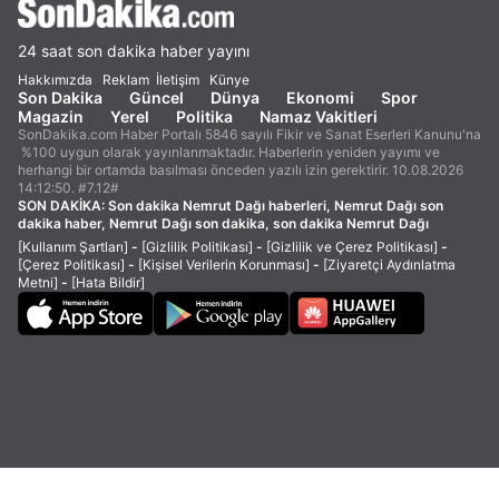
24 saat son dakika haber yayını
Hakkımızda
Reklam
İletişim
Künye
Son Dakika
Güncel
Dünya
Ekonomi
Spor
Magazin
Yerel
Politika
Namaz Vakitleri
SonDakika.com Haber Portalı 5846 sayılı Fikir ve Sanat Eserleri Kanunu'na
%100 uygun olarak yayınlanmaktadır. Haberlerin yeniden yayımı ve
herhangi bir ortamda basılması önceden yazılı izin gerektirir. 10.08.2026
14:12:50. #7.12#
SON DAKİKA:
Son dakika Nemrut Dağı haberleri, Nemrut Dağı son
dakika haber, Nemrut Dağı son dakika, son dakika Nemrut Dağı
[Kullanım Şartları]
-
[Gizlilik Politikası]
-
[Gizlilik ve Çerez Politikası]
-
[Çerez Politikası]
-
[Kişisel Verilerin Korunması]
-
[Ziyaretçi Aydınlatma
Metni]
-
[Hata Bildir]