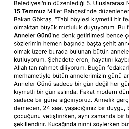
Belediyesi'nin düzenlediği 5. Uluslararası Ni
15 Temmuz
Millet Bahçesi'nde düzenlenen
Bakan Göktaş, "Tabi böylesi kıymetli bir fes
olmaktan büyük mutluluk duyuyorum. Bu fes
Anneler Günü
'ne denk getirilmesi bence ç
sözlerimin hemen başında başta şehit anne
olmak üzere burada bulunan bütün annele
kutluyorum. Şehadete eren, hayatını kayb
Allah'tan rahmet diliyorum. Bugün fedakarlık
merhametiyle bütün annelerimizin günü a
Anneler Günü sadece bir gün değil her gü
kıymetli bir gün aslında. Fakat modern dü
sadece bir güne sığdırıyoruz. Annelik ge
demeden, 24 saat yaşadığımız bir duygu, 
çocuğunu yetiştirirken, aynı zamanda bir 
şekillendirir. Kucağında ninni söylerken 