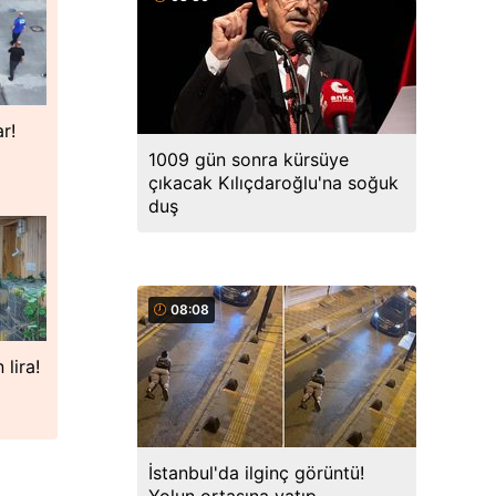
r!
1009 gün sonra kürsüye
çıkacak Kılıçdaroğlu'na soğuk
duş
08:08
 lira!
İstanbul'da ilginç görüntü!