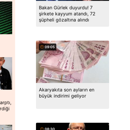
Bakan Gürlek duyurdu! 7
şirkete kayyum atandı, 72
şüpheli gözaltına alındı
09:05
Akaryakıta son ayların en
büyük indirimi geliyor
arptı,
rdiği
08:30