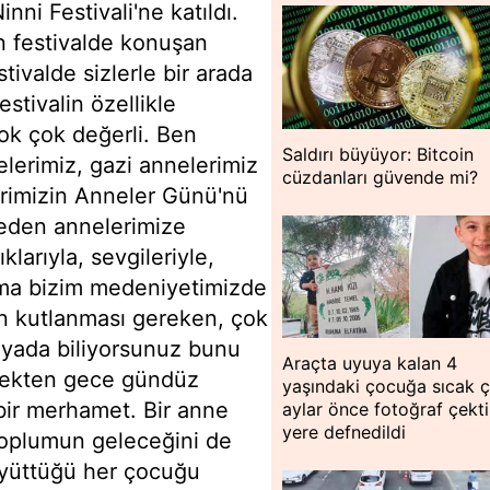
nni Festivali'ne katıldı.
 festivalde konuşan
tivalde sizlerle bir arada
tivalin özellikle
ok çok değerli. Ben
Saldırı büyüyor: Bitcoin
lerimiz, gazi annelerimiz
cüzdanları güvende mi?
rimizin Anneler Günü'nü
eden annelerimize
larıyla, sevgileriyle,
ma bizim medeniyetimizde
n kutlanması gereken, çok
nyada biliyorsunuz bunu
Araçta uyuya kalan 4
rçekten gece gündüz
yaşındaki çocuğa sıcak ç
bir merhamet. Bir anne
aylar önce fotoğraf çekti
yere defnedildi
toplumun geleceğini de
büyüttüğü her çocuğu