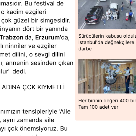
masıdır. Bu festival de
o kadim ezgileri
ok güzel bir simgesidir.
nyanın dört bir yanında
Sürücülerin kabusu oldula
Trabzon
'da,
Erzurum
'da,
İstanbul'da değnekçilere
lı ninniler ve ezgiler
darbe
t dilini, o sevgi dilini
ı, annenin sesinden çıkan
lur" dedi.
 ADINA ÇOK KIYMETLİ
Her birinin değeri 400 bin
Tam 100 adet var
mızın tensipleriyle 'Aile
la, aynı zamanda aile
mayı çok önemsiyoruz. Bu