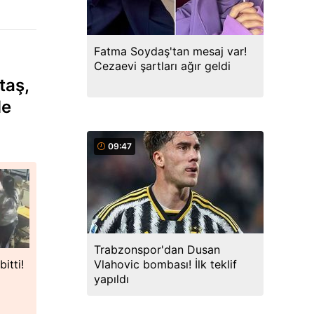
Fatma Soydaş'tan mesaj var!
Cezaevi şartları ağır geldi
taş,
de
09:47
Trabzonspor'dan Dusan
Vlahovic bombası! İlk teklif
itti!
yapıldı