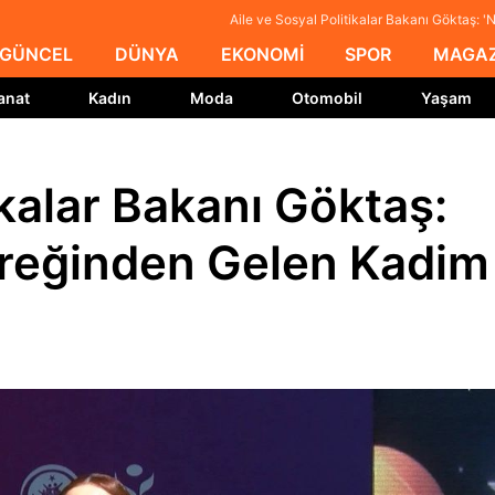
Aile ve Sosyal Politikalar Bakanı Göktaş: '
GÜNCEL
DÜNYA
EKONOMİ
SPOR
MAGAZ
anat
Kadın
Moda
Otomobil
Yaşam
ikalar Bakanı Göktaş:
Yüreğinden Gelen Kadim