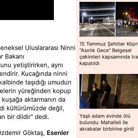
15 Temmuz Şehitler Köpr
eneksel Uluslararası Ninni
"Asırlık Gece" Belgesel
ar Bakanı
çekimleri kapsamında tra
kapatıldı
unu yetiştirirken, aynı
ndirir. Kucağında ninni
kalbinde taşıdığı umudun
nnelerin yüreğinden kopup
n kuşağa aktarmanın da
di kültürümüzde değil,
Yaşlı adam evinde ölü
 bir dildir" dedi.
bulundu: Mahalleli ile
akrabalar birbirine girdi
 Özdemir Göktaş,
Esenler