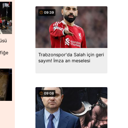
09:39
üsü
fiğe
Trabzonspor'da Salah için geri
sayım! İmza an meselesi
09:08