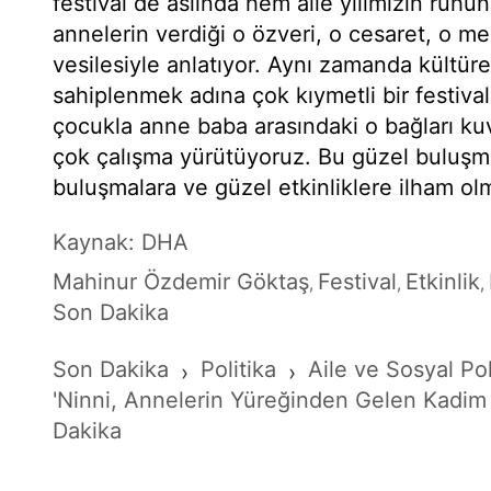
festival de aslında hem aile yılımızın ruhu
annelerin verdiği o özveri, o cesaret, o me
vesilesiyle anlatıyor. Aynı zamanda kültüre
sahiplenmek adına çok kıymetli bir festival
çocukla anne baba arasındaki o bağları k
çok çalışma yürütüyoruz. Bu güzel buluşm
buluşmalara ve güzel etkinliklere ilham olm
Kaynak: DHA
Mahinur Özdemir Göktaş
Festival
Etkinlik
,
,
,
Son Dakika
Son Dakika
Politika
Aile ve Sosyal Pol
›
›
'Ninni, Annelerin Yüreğinden Gelen Kadim E
Dakika