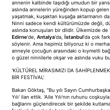
annenin kalbinde taşıdığı umudun bir yansı
aslında annelerin yüreğinden kopup gelen 
yaşatmak, kuşaktan kuşağa aktarmanın da ç
Ninni sadece kendi kültürümüzde değil, dü
aslında konuşulan bir dildir. Ülkemizde de
Edirne
'de,
Antalya
'da,
İstanbul
'da çok fark
söylenir. Ama hepimiz biliyoruz ki o merhame
anneyle çocuğun arasındaki o kıymetli bağ
o güzel ninnilerle okşar ve aslında vuku bu
'KÜLTÜREL MİRASIMIZI DA SAHİPLENMEK
BİR FESTİVAL'
Bakan Göktaş, "Bu yılı Sayın Cumhurbaşkanı
Yılı' ilan ettik. 'Aile Yılı'nın ruhunu coşkuy
bağlarını güçlendirecek bir şekilde kutla