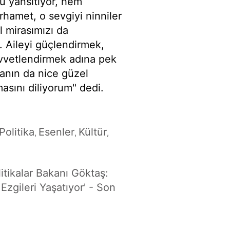
nu yansıtıyor, hem
rhamet, o sevgiyi ninniler
l mirasımızı da
. Aileyi güçlendirmek,
uvvetlendirmek adına pek
anın da nice güzel
asını diliyorum" dedi.
Politika
Esenler
Kültür
,
,
,
itikalar Bakanı Göktaş:
zgileri Yaşatıyor' - Son