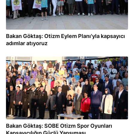
Bakan Göktaş: Otizm Eylem Planı'yla kapsayıcı
adımlar atıyoruz
16.07.2026
Bakan Göktaş: SOBE Otizm Spor Oyunları
Kapsayıcılığın Güçlü Yansıması