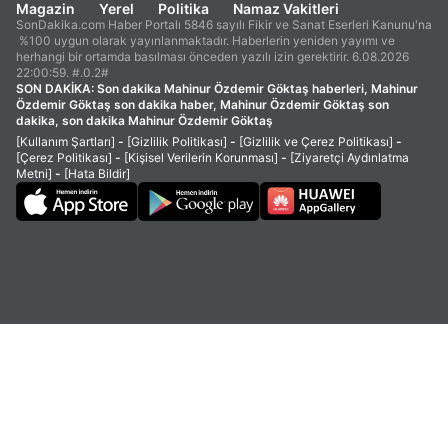
Magazin
Yerel
Politika
Namaz Vakitleri
SonDakika.com Haber Portalı 5846 sayılı Fikir ve Sanat Eserleri Kanunu'na
%100 uygun olarak yayınlanmaktadır. Haberlerin yeniden yayımı ve
herhangi bir ortamda basılması önceden yazılı izin gerektirir. 6.08.2026
22:00:59. #.0.2#
SON DAKİKA:
Son dakika Mahinur Özdemir Göktaş haberleri, Mahinur
Özdemir Göktaş son dakika haber, Mahinur Özdemir Göktaş son
dakika, son dakika Mahinur Özdemir Göktaş
[Kullanım Şartları]
-
[Gizlilik Politikası]
-
[Gizlilik ve Çerez Politikası]
-
[Çerez Politikası]
-
[Kişisel Verilerin Korunması]
-
[Ziyaretçi Aydınlatma
Metni]
-
[Hata Bildir]