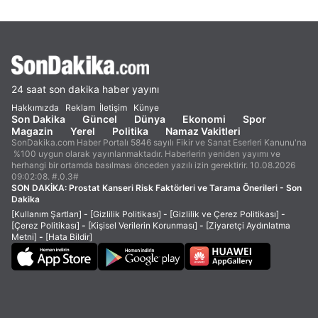
24 saat son dakika haber yayını
Hakkımızda
Reklam
İletişim
Künye
Son Dakika
Güncel
Dünya
Ekonomi
Spor
Magazin
Yerel
Politika
Namaz Vakitleri
SonDakika.com Haber Portalı 5846 sayılı Fikir ve Sanat Eserleri Kanunu'na
%100 uygun olarak yayınlanmaktadır. Haberlerin yeniden yayımı ve
herhangi bir ortamda basılması önceden yazılı izin gerektirir. 10.08.2026
09:02:08. #.0.3#
SON DAKİKA:
Prostat Kanseri Risk Faktörleri ve Tarama Önerileri - Son
Dakika
[Kullanım Şartları]
-
[Gizlilik Politikası]
-
[Gizlilik ve Çerez Politikası]
-
[Çerez Politikası]
-
[Kişisel Verilerin Korunması]
-
[Ziyaretçi Aydınlatma
Metni]
-
[Hata Bildir]