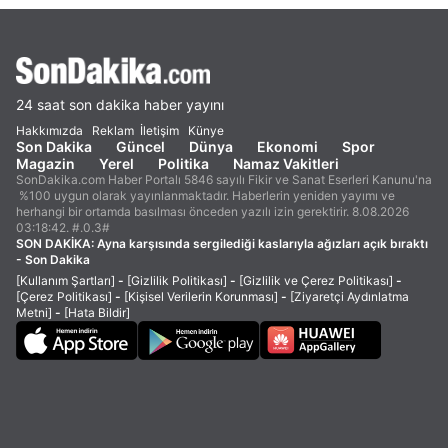
24 saat son dakika haber yayını
Hakkımızda
Reklam
İletişim
Künye
Son Dakika
Güncel
Dünya
Ekonomi
Spor
Magazin
Yerel
Politika
Namaz Vakitleri
SonDakika.com Haber Portalı 5846 sayılı Fikir ve Sanat Eserleri Kanunu'na
%100 uygun olarak yayınlanmaktadır. Haberlerin yeniden yayımı ve
herhangi bir ortamda basılması önceden yazılı izin gerektirir. 8.08.2026
03:18:42. #.0.3#
SON DAKİKA:
Ayna karşısında sergilediği kaslarıyla ağızları açık bıraktı
- Son Dakika
[Kullanım Şartları]
-
[Gizlilik Politikası]
-
[Gizlilik ve Çerez Politikası]
-
[Çerez Politikası]
-
[Kişisel Verilerin Korunması]
-
[Ziyaretçi Aydınlatma
Metni]
-
[Hata Bildir]