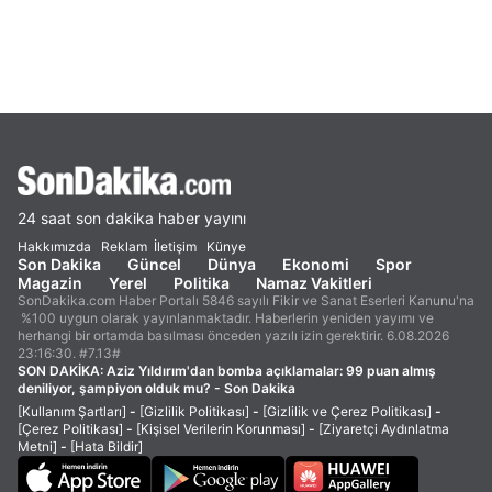
24 saat son dakika haber yayını
Hakkımızda
Reklam
İletişim
Künye
Son Dakika
Güncel
Dünya
Ekonomi
Spor
Magazin
Yerel
Politika
Namaz Vakitleri
SonDakika.com Haber Portalı 5846 sayılı Fikir ve Sanat Eserleri Kanunu'na
%100 uygun olarak yayınlanmaktadır. Haberlerin yeniden yayımı ve
herhangi bir ortamda basılması önceden yazılı izin gerektirir. 6.08.2026
23:16:30. #7.13#
SON DAKİKA:
Aziz Yıldırım'dan bomba açıklamalar: 99 puan almış
deniliyor, şampiyon olduk mu? - Son Dakika
[Kullanım Şartları]
-
[Gizlilik Politikası]
-
[Gizlilik ve Çerez Politikası]
-
[Çerez Politikası]
-
[Kişisel Verilerin Korunması]
-
[Ziyaretçi Aydınlatma
Metni]
-
[Hata Bildir]