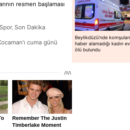
larının resmen başlaması
Spor
Son Dakika
,
Beylikdüzü’nde komşuları
Kocaman'ı cuma günü
haber alamadığı kadın e
ölü bulundu