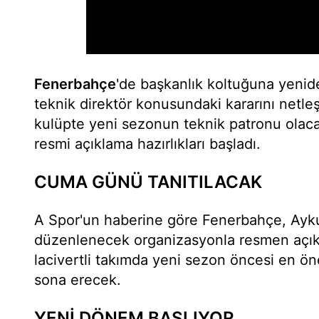
Fenerbahçe
'de başkanlık koltuğuna yeni
teknik direktör konusundaki kararını netleşti
kulüpte yeni sezonun teknik patronu olac
resmi açıklama hazırlıkları başladı.
CUMA GÜNÜ TANITILACAK
A Spor'un haberine göre Fenerbahçe, Ay
düzenlenecek organizasyonla resmen açıkl
lacivertli takımda yeni sezon öncesi en önem
sona erecek.
YENİ DÖNEM BAŞLIYOR