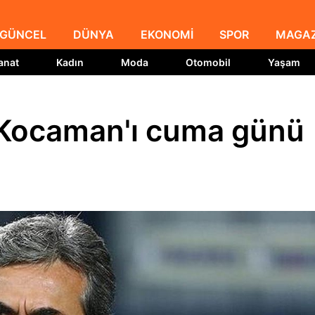
GÜNCEL
DÜNYA
EKONOMİ
SPOR
MAGAZ
anat
Kadın
Moda
Otomobil
Yaşam
 Kocaman'ı cuma günü