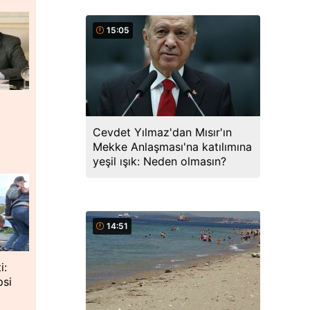
15:05
Cevdet Yılmaz'dan Mısır'ın
Mekke Anlaşması'na katılımına
yeşil ışık: Neden olmasın?
14:51
i:
psi