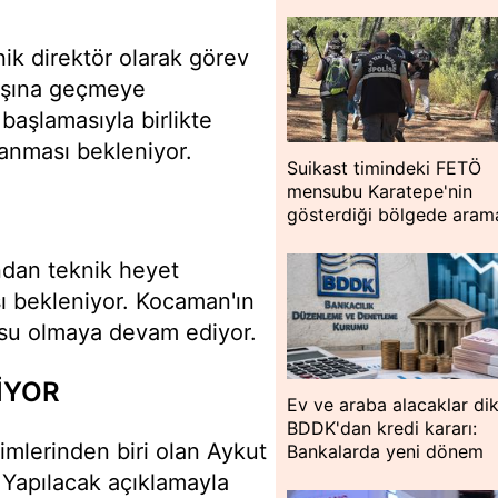
k direktör olarak görev
aşına geçmeye
 başlamasıyla birlikte
zanması bekleniyor.
Suikast timindeki FETÖ
mensubu Karatepe'nin
gösterdiği bölgede aram
ından teknik heyet
ı bekleniyor. Kocaman'ın
usu olmaya devam ediyor.
İYOR
Ev ve araba alacaklar dik
BDDK'dan kredi kararı:
simlerinden biri olan Aykut
Bankalarda yeni dönem
Yapılacak açıklamayla