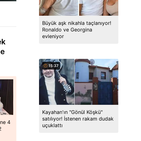
Büyük aşk nikahla taçlanıyor!
Ronaldo ve Georgina
evleniyor
ek
de
15:37
Kayahan'ın "Gönül Köşkü"
satılıyor! İstenen rakam dudak
"ne 4
uçuklattı
2