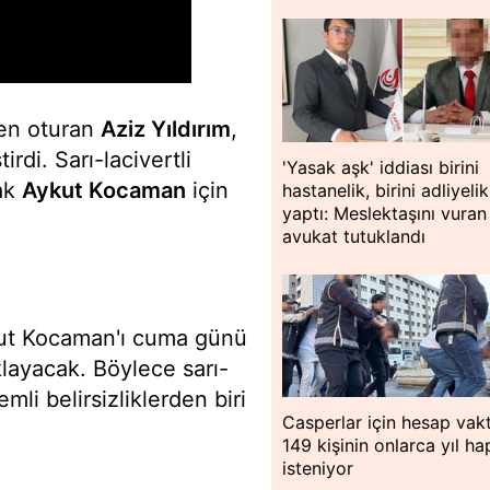
den oturan
Aziz Yıldırım
,
rdi. Sarı-lacivertli
'Yasak aşk' iddiası birini
ak
Aykut Kocaman
için
hastanelik, birini adliyelik
yaptı: Meslektaşını vuran
avukat tutuklandı
kut Kocaman'ı cuma günü
ayacak. Böylece sarı-
li belirsizliklerden biri
Casperlar için hesap vakt
149 kişinin onlarca yıl ha
isteniyor