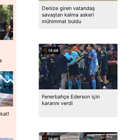
Denize giren vatandaş
savaştan kalma askeri
mühimmat buldu
14:46
a
Fenerbahçe Ederson için
kararını verdi
kat!
14:40