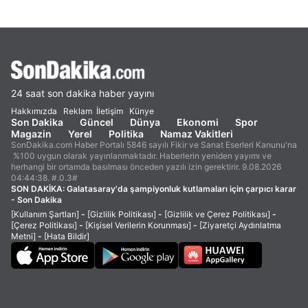
24 saat son dakika haber yayını
Hakkımızda
Reklam
İletişim
Künye
Son Dakika
Güncel
Dünya
Ekonomi
Spor
Magazin
Yerel
Politika
Namaz Vakitleri
SonDakika.com Haber Portalı 5846 sayılı Fikir ve Sanat Eserleri Kanunu'na
%100 uygun olarak yayınlanmaktadır. Haberlerin yeniden yayımı ve
herhangi bir ortamda basılması önceden yazılı izin gerektirir. 9.08.2026
04:44:38. #.0.3#
SON DAKİKA:
Galatasaray'da şampiyonluk kutlamaları için çarpıcı karar
- Son Dakika
[Kullanım Şartları]
-
[Gizlilik Politikası]
-
[Gizlilik ve Çerez Politikası]
-
[Çerez Politikası]
-
[Kişisel Verilerin Korunması]
-
[Ziyaretçi Aydınlatma
Metni]
-
[Hata Bildir]