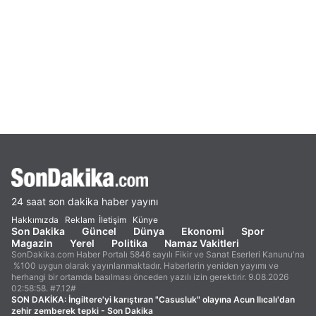
24 saat son dakika haber yayını
Hakkımızda
Reklam
İletişim
Künye
Son Dakika
Güncel
Dünya
Ekonomi
Spor
Magazin
Yerel
Politika
Namaz Vakitleri
SonDakika.com Haber Portalı 5846 sayılı Fikir ve Sanat Eserleri Kanunu'na
%100 uygun olarak yayınlanmaktadır. Haberlerin yeniden yayımı ve
herhangi bir ortamda basılması önceden yazılı izin gerektirir. 9.08.2026
02:58:58. #7.12#
SON DAKİKA:
İngiltere'yi karıştıran "Casusluk" olayına Acun Ilıcalı'dan
zehir zemberek tepki - Son Dakika