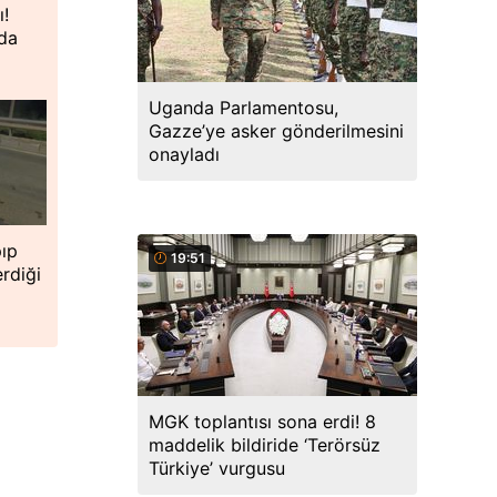
ı!
nda
Uganda Parlamentosu,
Gazze’ye asker gönderilmesini
onayladı
pıp
19:51
erdiği
MGK toplantısı sona erdi! 8
maddelik bildiride ‘Terörsüz
Türkiye’ vurgusu