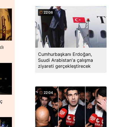
22:06
lı
Cumhurbaşkanı Erdoğan,
Suudi Arabistan'a çalışma
ziyareti gerçekleştirecek
22:04
nç