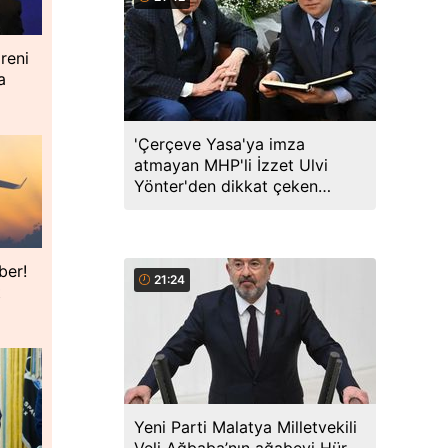
reni
a
'Çerçeve Yasa'ya imza
atmayan MHP'li İzzet Ulvi
Yönter'den dikkat çeken
paylaşım: Bir canım var...
ber!
21:24
t
Yeni Parti Malatya Milletvekili