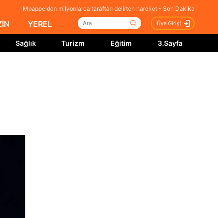
Mbappe'den milyonlarca taraftarı delirten hareket - Son Dakika
İN
YEREL
Üye Girişi
Sağlık
Turizm
Eğitim
3.Sayfa