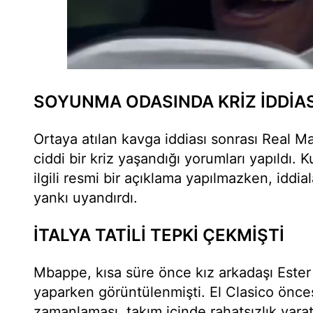
SOYUNMA ODASINDA KRİZ İDDİAS
Ortaya atılan kavga iddiası sonrası Real 
ciddi bir kriz yaşandığı yorumları yapıldı.
ilgili resmi bir açıklama yapılmazken, iddi
yankı uyandırdı.
İTALYA TATİLİ TEPKİ ÇEKMİŞTİ
Mbappe, kısa süre önce kız arkadaşı Ester Ex
yaparken görüntülenmişti. El Clasico önces
zamanlaması, takım içinde rahatsızlık yarat