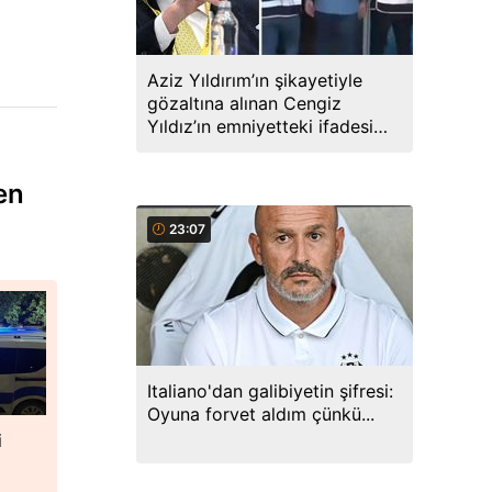
Aziz Yıldırım’ın şikayetiyle
gözaltına alınan Cengiz
Yıldız’ın emniyetteki ifadesi
ortaya çıktı
en
23:07
Italiano'dan galibiyetin şifresi:
Oyuna forvet aldım çünkü...
i