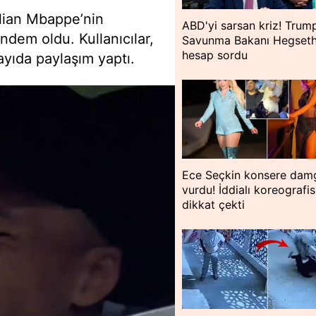
lian Mbappe’nin
ABD'yi sarsan kriz! Trum
em oldu. Kullanıcılar,
Savunma Bakanı Hegseth
hesap sordu
 sayıda paylaşım yaptı.
Ece Seçkin konsere dam
vurdu! İddialı koreografis
dikkat çekti