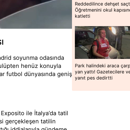
Reddedilince dehşet saçt
Öğretmenini okul kapısı
katletti
I
Madrid soyunma odasında
 Kulüpten henüz konuyla
Park halindeki araca çar
yan yattı! Gazetecilere v
alar futbol dünyasında geniş
yanıt pes dedirtti
posito ile İtalya’da tatil
i gerçekleşen tatilin
tığı iddialarıyla gündeme