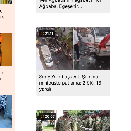
Veli Ağbaba’nın ağabeyi Hür
Ağbaba, Egeşehir
p,
soruşturmasında tutuklandı
'e
21:11
ga
Suriye’nin başkenti Şam'da
i
minibüste patlama: 2 ölü, 13
yaralı
20:07