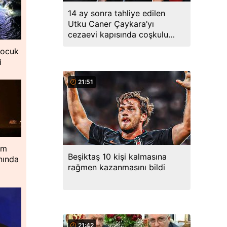
14 ay sonra tahliye edilen
Utku Caner Çaykara’yı
cezaevi kapısında coşkulu
kalabalık karşıladı
çocuk
i
21:51
im
Beşiktaş 10 kişi kalmasına
nında
rağmen kazanmasını bildi
21:42