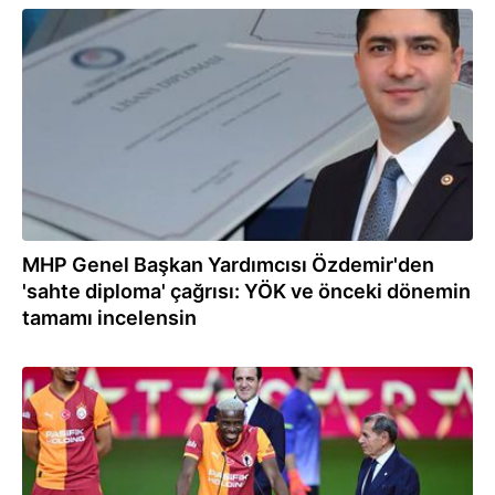
04.08.2025
MHP Genel Başkan Yardımcısı Özdemir'den
'sahte diploma' çağrısı: YÖK ve önceki dönemin
tamamı incelensin
02.08.2025