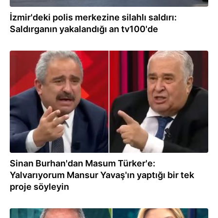
İzmir'deki polis merkezine silahlı saldırı:
Saldırganın yakalandığı an tv100'de
31.08.2025
Sinan Burhan'dan Masum Türker'e:
Yalvarıyorum Mansur Yavaş'ın yaptığı bir tek
proje söyleyin