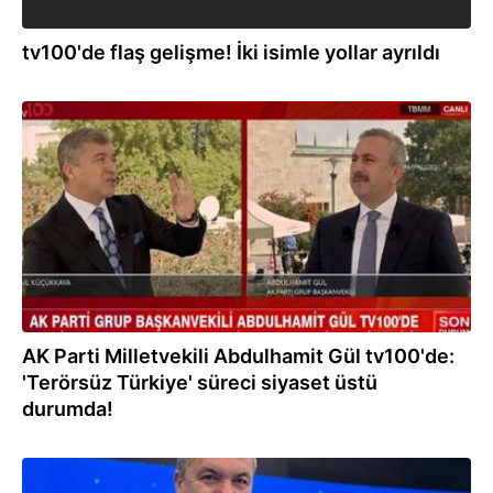
tv100'de flaş gelişme! İki isimle yollar ayrıldı
01.10.2025
AK Parti Milletvekili Abdulhamit Gül tv100'de:
'Terörsüz Türkiye' süreci siyaset üstü
durumda!
23.09.2025