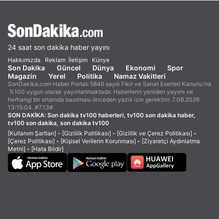
24 saat son dakika haber yayını
Hakkımızda
Reklam
İletişim
Künye
Son Dakika
Güncel
Dünya
Ekonomi
Spor
Magazin
Yerel
Politika
Namaz Vakitleri
SonDakika.com Haber Portalı 5846 sayılı Fikir ve Sanat Eserleri Kanunu'na
%100 uygun olarak yayınlanmaktadır. Haberlerin yeniden yayımı ve
herhangi bir ortamda basılması önceden yazılı izin gerektirir. 7.08.2026
13:15:04. #7.13#
SON DAKİKA:
Son dakika tv100 haberleri, tv100 son dakika haber,
tv100 son dakika, son dakika tv100
[Kullanım Şartları]
-
[Gizlilik Politikası]
-
[Gizlilik ve Çerez Politikası]
-
[Çerez Politikası]
-
[Kişisel Verilerin Korunması]
-
[Ziyaretçi Aydınlatma
Metni]
-
[Hata Bildir]