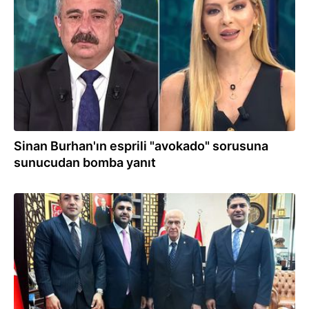
21.08.2025
Sinan Burhan'ın esprili "avokado" sorusuna
sunucudan bomba yanıt
10.08.2025