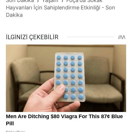
Son Dakika
›
Yaşam
›
Foça'da Sokak
Hayvanları İçin Sahiplendirme Etkinliği - Son
Dakika