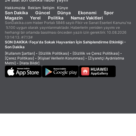
Hakkımızda
Reklam
İletişim
Künye
Son Dakika
Güncel
Dünya
Ekonomi
Spor
Magazin
Yerel
Politika
Namaz Vakitleri
SonDakika.com Haber Portalı 5846 sayılı Fikir ve Sanat Eserleri Kanunu'na
%100 uygun olarak yayınlanmaktadır. Haberlerin yeniden yayımı ve
herhangi bir ortamda basılması önceden yazılı izin gerektirir. 10.08.2026
13:14:13. #7.13#
SON DAKİKA:
Foça'da Sokak Hayvanları İçin Sahiplendirme Etkinliği -
Son Dakika
[Kullanım Şartları]
-
[Gizlilik Politikası]
-
[Gizlilik ve Çerez Politikası]
-
[Çerez Politikası]
-
[Kişisel Verilerin Korunması]
-
[Ziyaretçi Aydınlatma
Metni]
-
[Hata Bildir]