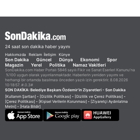
24 saat son dakika haber yayını
Hakkımızda
Reklam
İletişim
Künye
Son Dakika
Güncel
Dünya
Ekonomi
Spor
Magazin
Yerel
Politika
Namaz Vakitleri
SonDakika.com Haber Portalı 5846 sayılı Fikir ve Sanat Eserleri Kanunu'na
%100 uygun olarak yayınlanmaktadır. Haberlerin yeniden yayımı ve
herhangi bir ortamda basılması önceden yazılı izin gerektirir. 8.08.2026
10:18:57. #.0.3#
SON DAKİKA:
Belediye Başkanı Özdemir'in Ziyaretleri - Son Dakika
[Kullanım Şartları]
-
[Gizlilik Politikası]
-
[Gizlilik ve Çerez Politikası]
-
[Çerez Politikası]
-
[Kişisel Verilerin Korunması]
-
[Ziyaretçi Aydınlatma
Metni]
-
[Hata Bildir]