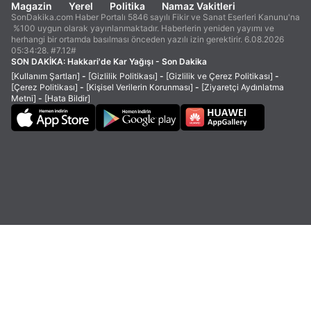
Magazin
Yerel
Politika
Namaz Vakitleri
SonDakika.com Haber Portalı 5846 sayılı Fikir ve Sanat Eserleri Kanunu'na
%100 uygun olarak yayınlanmaktadır. Haberlerin yeniden yayımı ve
herhangi bir ortamda basılması önceden yazılı izin gerektirir. 6.08.2026
05:34:28. #7.12#
SON DAKİKA:
Hakkari'de Kar Yağışı - Son Dakika
[Kullanım Şartları]
-
[Gizlilik Politikası]
-
[Gizlilik ve Çerez Politikası]
-
[Çerez Politikası]
-
[Kişisel Verilerin Korunması]
-
[Ziyaretçi Aydınlatma
Metni]
-
[Hata Bildir]