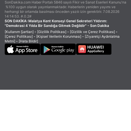
SonDakika.com Haber Portalı 5846 sayılı Fikir ve Sanat Eserleri Kanunu'na
%100 uygun olarak yayınlanmaktadır. Haberlerin yeniden yayımı ve
herhangi bir ortamda basılması önceden yazılı izin gerektirir. 7.08.2026
14:14:53. #.0.2#
SON DAKİKA:
Malatya Kent Konseyi Genel Sekreteri Yıldırım:
"Demokrasi 4 Yılda Bir Sandığa Gitmek Değildir" - Son Dakika
[Kullanım Şartları]
-
[Gizlilik Politikası]
-
[Gizlilik ve Çerez Politikası]
-
[Çerez Politikası]
-
[Kişisel Verilerin Korunması]
-
[Ziyaretçi Aydınlatma
Metni]
-
[Hata Bildir]