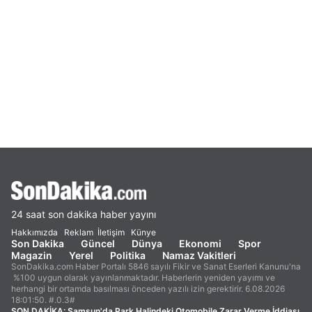
24 saat son dakika haber yayını
Hakkımızda
Reklam
İletişim
Künye
Son Dakika
Güncel
Dünya
Ekonomi
Spor
Magazin
Yerel
Politika
Namaz Vakitleri
SonDakika.com Haber Portalı 5846 sayılı Fikir ve Sanat Eserleri Kanunu'na
%100 uygun olarak yayınlanmaktadır. Haberlerin yeniden yayımı ve
herhangi bir ortamda basılması önceden yazılı izin gerektirir. 6.08.2026
18:01:50. #.0.3#
SON DAKİKA:
Samsun'da Park Halindeki Otomobile Zarar Verme İddiası