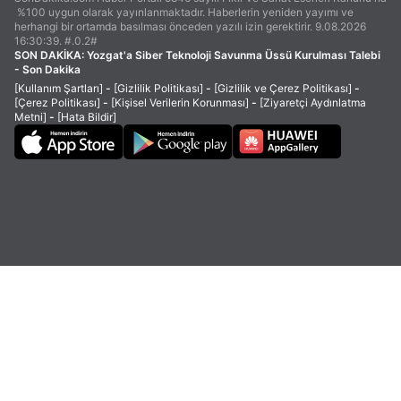
%100 uygun olarak yayınlanmaktadır. Haberlerin yeniden yayımı ve
herhangi bir ortamda basılması önceden yazılı izin gerektirir. 9.08.2026
16:30:39. #.0.2#
SON DAKİKA:
Yozgat'a Siber Teknoloji Savunma Üssü Kurulması Talebi
- Son Dakika
[Kullanım Şartları]
-
[Gizlilik Politikası]
-
[Gizlilik ve Çerez Politikası]
-
[Çerez Politikası]
-
[Kişisel Verilerin Korunması]
-
[Ziyaretçi Aydınlatma
Metni]
-
[Hata Bildir]