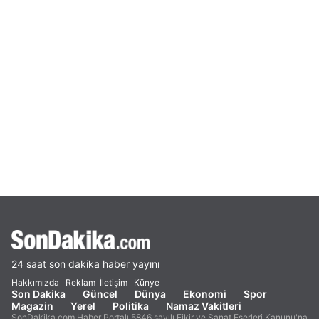
24 saat son dakika haber yayını
Hakkımızda
Reklam
İletişim
Künye
Son Dakika
Güncel
Dünya
Ekonomi
Spor
Magazin
Yerel
Politika
Namaz Vakitleri
SonDakika.com Haber Portalı 5846 sayılı Fikir ve Sanat Eserleri Kanunu'na