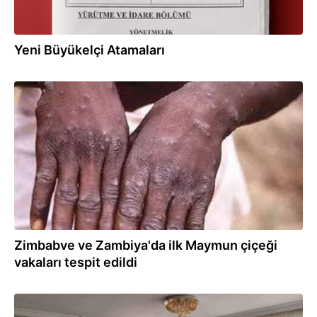
Yeni Büyükelçi Atamaları
15.10.2024
Zimbabve ve Zambiya'da ilk Maymun çiçeği
vakaları tespit edildi
09.08.2024