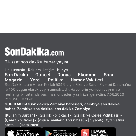
24 saat son dakika haber yayını
Hakkımızda
Reklam
İletişim
Künye
Son Dakika
Güncel
Dünya
Ekonomi
Spor
Magazin
Yerel
Politika
Namaz Vakitleri
SonDakika.com Haber Portalı 5846 sayılı Fikir ve Sanat Eserleri Kanunu'na
%100 uygun olarak yayınlanmaktadır. Haberlerin yeniden yayımı ve
herhangi bir ortamda basılması önceden yazılı izin gerektirir. 7.08.2026
21:10:43. #7.12#
SON DAKİKA:
Son dakika Zambiya haberleri, Zambiya son dakika
haber, Zambiya son dakika, son dakika Zambiya
[Kullanım Şartları]
-
[Gizlilik Politikası]
-
[Gizlilik ve Çerez Politikası]
-
[Çerez Politikası]
-
[Kişisel Verilerin Korunması]
-
[Ziyaretçi Aydınlatma
Metni]
-
[Hata Bildir]