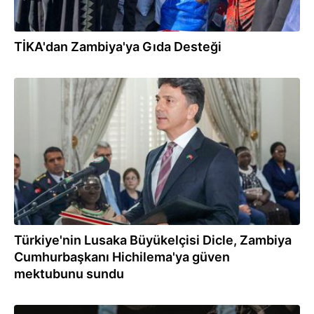
TİKA'dan Zambiya'ya Gıda Desteği
27.01.2025
Türkiye'nin Lusaka Büyükelçisi Dicle, Zambiya
Cumhurbaşkanı Hichilema'ya güven
mektubunu sundu