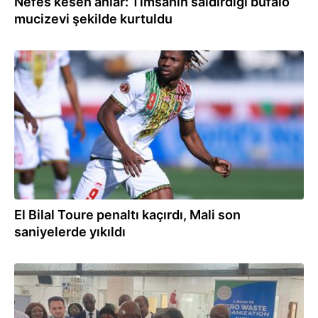
Nefes kesen anlar: Timsahın saldırdığı bufalo
mucizevi şekilde kurtuldu
22.12.2025
El Bilal Toure penaltı kaçırdı, Mali son
saniyelerde yıkıldı
07.11.2025