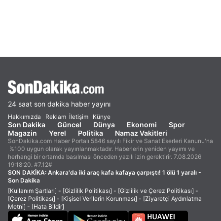
24 saat son dakika haber yayını
Hakkımızda
Reklam
İletişim
Künye
Son Dakika
Güncel
Dünya
Ekonomi
Spor
Magazin
Yerel
Politika
Namaz Vakitleri
SonDakika.com Haber Portalı 5846 sayılı Fikir ve Sanat Eserleri Kanunu'na
%100 uygun olarak yayınlanmaktadır. Haberlerin yeniden yayımı ve
herhangi bir ortamda basılması önceden yazılı izin gerektirir. 7.08.2026
19:18:20. #7.12#
SON DAKİKA:
Ankara'da iki araç kafa kafaya çarpıştı! 1 ölü 1 yaralı -
Son Dakika
[Kullanım Şartları]
-
[Gizlilik Politikası]
-
[Gizlilik ve Çerez Politikası]
-
[Çerez Politikası]
-
[Kişisel Verilerin Korunması]
-
[Ziyaretçi Aydınlatma
Metni]
-
[Hata Bildir]