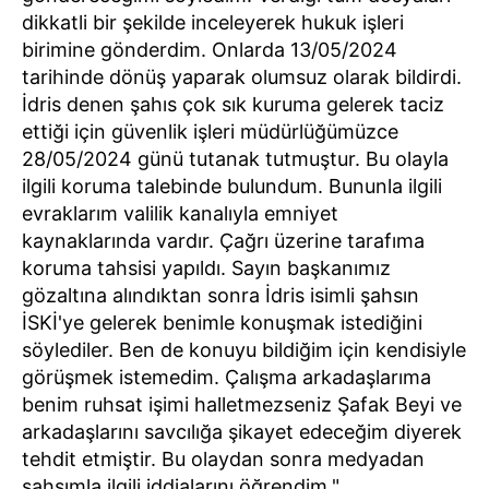
dikkatli bir şekilde inceleyerek hukuk işleri
birimine gönderdim. Onlarda 13/05/2024
tarihinde dönüş yaparak olumsuz olarak bildirdi.
İdris denen şahıs çok sık kuruma gelerek taciz
ettiği için güvenlik işleri müdürlüğümüzce
28/05/2024 günü tutanak tutmuştur. Bu olayla
ilgili koruma talebinde bulundum. Bununla ilgili
evraklarım valilik kanalıyla emniyet
kaynaklarında vardır. Çağrı üzerine tarafıma
koruma tahsisi yapıldı. Sayın başkanımız
gözaltına alındıktan sonra İdris isimli şahsın
İSKİ'ye gelerek benimle konuşmak istediğini
söylediler. Ben de konuyu bildiğim için kendisiyle
görüşmek istemedim. Çalışma arkadaşlarıma
benim ruhsat işimi halletmezseniz Şafak Beyi ve
arkadaşlarını savcılığa şikayet edeceğim diyerek
tehdit etmiştir. Bu olaydan sonra medyadan
şahsımla ilgili iddialarını öğrendim."