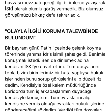
havzası mevzuatı gereği ilgi birimlerce yazışarak
İSKİ olarak olumlu görüş vermedik. Biz olumsuz
görüşümüzü birkaç defa tekrarladık.
"OLAYLA İLGİLİ KORUMA TALEWBİNDE
BULUNDUM"
Bir bayram günü Fatih ilçesinde çelenk koyma
töreninde yanıma İdris isimli şahıs geldi. Benimle
konuşmak istedi. Ben de dinlemek adına
kendisini İSKİ'ye davet ettim. Tüm dosyalarını
topla bizim birimlerimiz bir hata yaptıysa hukuk
işlerinden bunu sorup görüşlerini alıp düzeltiriz
dedim. Kendisiyle özel kalem müdürlüğünde
koridorda tüm iş arkadaşlarımın duyacağı
kendisiyle konuştum. Tüm evraklarını alıp
kendisine vermiş olduğu evrakları hukuk işlerine
göndereceğimi söyledim. Verdiği tüm dosyaları