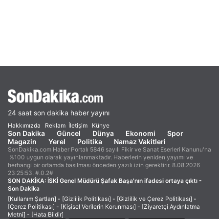
24 saat son dakika haber yayını
Hakkımızda
Reklam
İletişim
Künye
Son Dakika
Güncel
Dünya
Ekonomi
Spor
Magazin
Yerel
Politika
Namaz Vakitleri
SonDakika.com Haber Portalı 5846 sayılı Fikir ve Sanat Eserleri Kanunu'na
%100 uygun olarak yayınlanmaktadır. Haberlerin yeniden yayımı ve
herhangi bir ortamda basılması önceden yazılı izin gerektirir. 8.08.2026
23:25:53. #.0.2#
SON DAKİKA:
İSKİ Genel Müdürü Şafak Başa'nın ifadesi ortaya çıktı -
Son Dakika
[Kullanım Şartları]
-
[Gizlilik Politikası]
-
[Gizlilik ve Çerez Politikası]
-
[Çerez Politikası]
-
[Kişisel Verilerin Korunması]
-
[Ziyaretçi Aydınlatma
Metni]
-
[Hata Bildir]