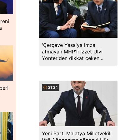
reni
a
'Çerçeve Yasa'ya imza
atmayan MHP'li İzzet Ulvi
Yönter'den dikkat çeken
paylaşım: Bir canım var...
ber!
21:24
t
Yeni Parti Malatya Milletvekili