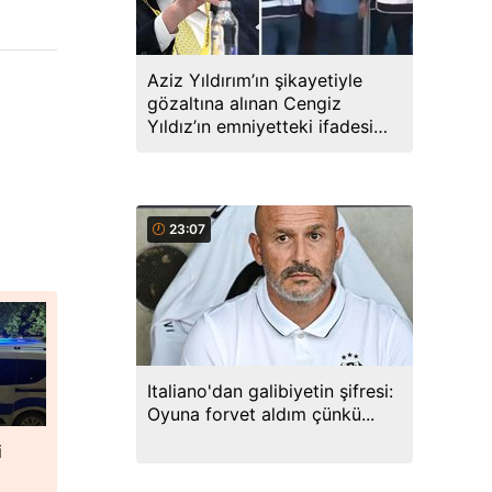
Aziz Yıldırım’ın şikayetiyle
gözaltına alınan Cengiz
Yıldız’ın emniyetteki ifadesi
ortaya çıktı
23:07
Italiano'dan galibiyetin şifresi:
Oyuna forvet aldım çünkü...
i