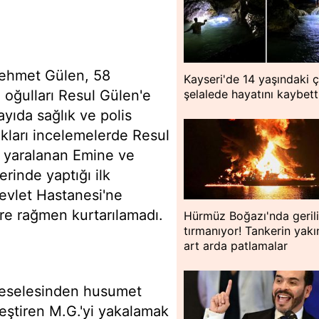
Mehmet Gülen, 58
Kayseri'de 14 yaşındaki 
 oğulları Resul Gülen'e
şelalede hayatını kaybett
ayıda sağlık ve polis
tıkları incelemelerde Resul
ır yaralanan Emine ve
rinde yaptığı ilk
evlet Hastanesi'ne
lere rağmen kurtarılamadı.
Hürmüz Boğazı'nda geril
tırmanıyor! Tankerin yakı
art arda patlamalar
 meselesinden husumet
leştiren M.G.'yi yakalamak