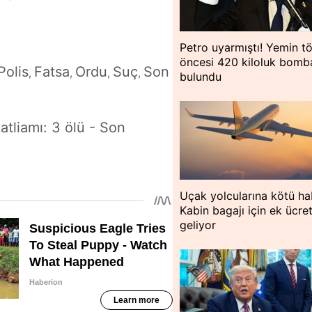
Petro uyarmıştı! Yemin tö
öncesi 420 kiloluk bomb
Polis
Fatsa
Ordu
Suç
Son
,
,
,
,
bulundu
atliamı: 3 ölü - Son
Uçak yolcularına kötü ha
Kabin bagajı için ek ücre
geliyor