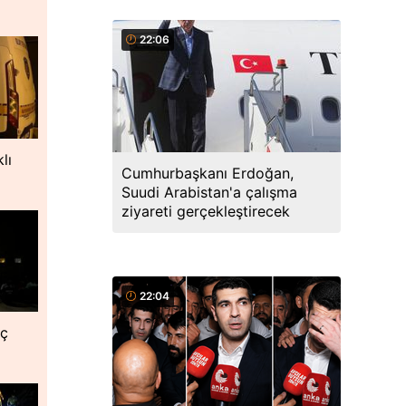
22:06
lı
Cumhurbaşkanı Erdoğan,
Suudi Arabistan'a çalışma
ziyareti gerçekleştirecek
22:04
nç