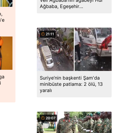
Veli Ağbaba’nın ağabeyi Hür
Ağbaba, Egeşehir
soruşturmasında tutuklandı
p,
'e
21:11
ga
Suriye’nin başkenti Şam'da
i
minibüste patlama: 2 ölü, 13
yaralı
20:07