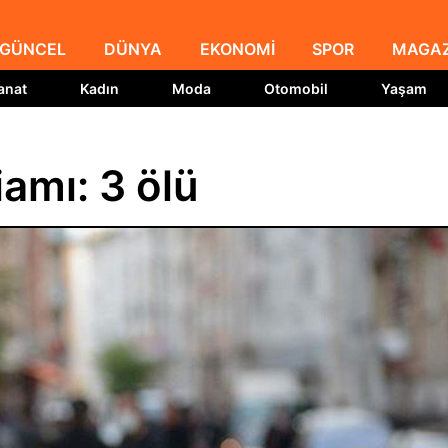
GÜNCEL
DÜNYA
EKONOMİ
SPOR
MAGAZ
anat
Kadın
Moda
Otomobil
Yaşam
amı: 3 ölü