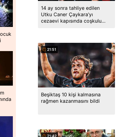
14 ay sonra tahliye edilen
Utku Caner Çaykara’yı
cezaevi kapısında coşkulu
kalabalık karşıladı
çocuk
i
21:51
im
Beşiktaş 10 kişi kalmasına
nında
rağmen kazanmasını bildi
21:42