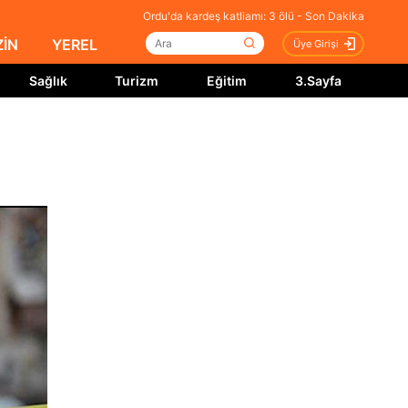
Ordu'da kardeş katliamı: 3 ölü - Son Dakika
İN
YEREL
Üye Girişi
Sağlık
Turizm
Eğitim
3.Sayfa