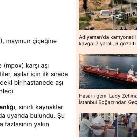
Adıyaman'da kamyonetli
), maymun çiçeğine
kavga: 7 yaralı, 6 gözaltı
e (mpox) karşı aşı
er, aşılar için ilk sırada
ndeki bir hastanede aşı
nledi.
Hasarlı gemi Lady Zehm
İstanbul Boğazı’ndan Geç
anlığı
, sınırlı kaynaklar
a uyarıda bulundu. Şu
 fazlasının yakın