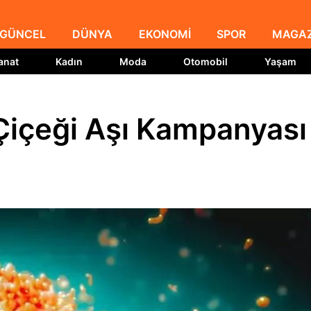
GÜNCEL
DÜNYA
EKONOMİ
SPOR
MAGAZ
anat
Kadın
Moda
Otomobil
Yaşam
içeği Aşı Kampanyası