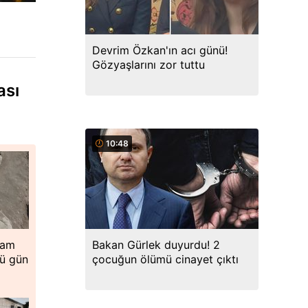
Devrim Özkan'ın acı günü!
Gözyaşlarını zor tuttu
ası
10:48
Bakan Gürlek duyurdu! 2
 Tam
çocuğun ölümü cinayet çıktı
lü gün