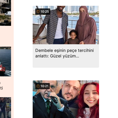
10:25
Dembele eşinin peçe tercihini
anlattı: Güzel yüzüm...
a
10:21
ti