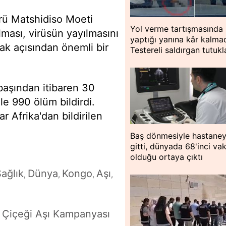
rü Matshidiso Moeti
Yol verme tartışmasında
lması, virüsün yayılmasını
yaptığı yanına kâr kalmad
ak açısından önemli bir
Testereli saldırgan tutukl
başından itibaren 30
le 990 ölüm bildirdi.
r Afrika'dan bildirilen
Baş dönmesiyle hastane
gitti, dünyada 68'inci va
olduğu ortaya çıktı
ağlık
Dünya
Kongo
Aşı
,
,
,
,
Çiçeği Aşı Kampanyası