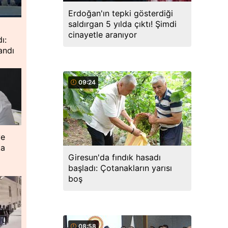
Erdoğan'ın tepki gösterdiği
saldırgan 5 yılda çıktı! Şimdi
cinayetle aranıyor
ı:
andı
09:24
ye
ka
Giresun'da fındık hasadı
başladı: Çotanakların yarısı
boş
08:58