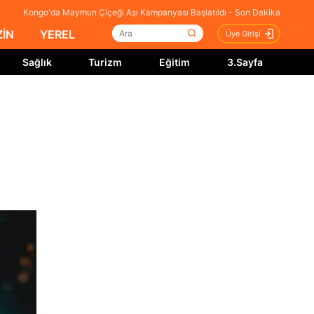
Kongo'da Maymun Çiçeği Aşı Kampanyası Başlatıldı - Son Dakika
İN
YEREL
Üye Girişi
Sağlık
Turizm
Eğitim
3.Sayfa