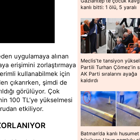
Gaziantep'te çocuk kavg
kanlı bitti: 1 ölü, 5 yaralı
eden uygulamaya alınan
Meclis'te tansiyon yükseld
ya erişimini zorlaştırmaya
Partili Turhan Çömez'in s
erimli kullanabilmek için
AK Parti sıralarını ayağa
kaldırdı
den çıkarırken, şimdi de
rıldığı görülüyor. Çok
nin 100 TL’ye yükselmesi
rudan etkiliyor.
ZORLANIYOR
Batman’da kanlı husumet