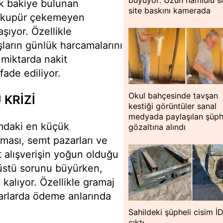
büyüyor: Uzun namlulu si
k bakiye bulunan
site baskını kamerada
k kupür çekemeyen
şıyor. Özellikle
aşların günlük harcamalarını
k miktarda nakit
ade ediliyor.
Okul bahçesinde tavşan
KRİZİ
kestiği görüntüler sanal
medyada paylaşılan şüph
ımdaki en küçük
gözaltına alındı
kması, semt pazarları ve
t alışverişin yoğun olduğu
 üstü sorunu büyürken,
alıyor. Özellikle gramaj
zarlarda ödeme anlarında
Sahildeki şüpheli cisim İ
çıktı