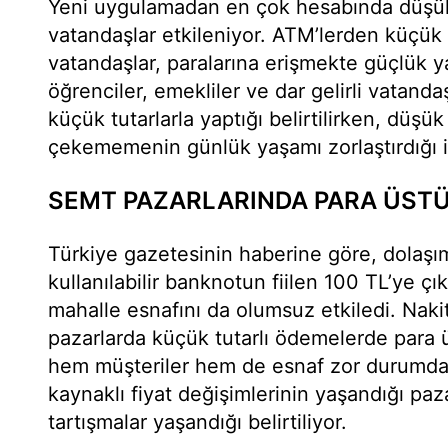
Yeni uygulamadan en çok hesabında düşü
vatandaşlar etkileniyor. ATM’lerden küçü
vatandaşlar, paralarına erişmekte güçlük ya
öğrenciler, emekliler ve dar gelirli vatand
küçük tutarlarla yaptığı belirtilirken, düşü
çekememenin günlük yaşamı zorlaştırdığı if
SEMT PAZARLARINDA PARA ÜSTÜ 
Türkiye gazetesinin haberine göre, dolaş
kullanılabilir banknotun fiilen 100 TL’ye çı
mahalle esnafını da olumsuz etkiledi. Naki
pazarlarda küçük tutarlı ödemelerde para
hem müşteriler hem de esnaf zor durumda k
kaynaklı fiyat değişimlerinin yaşandığı pa
tartışmalar yaşandığı belirtiliyor.