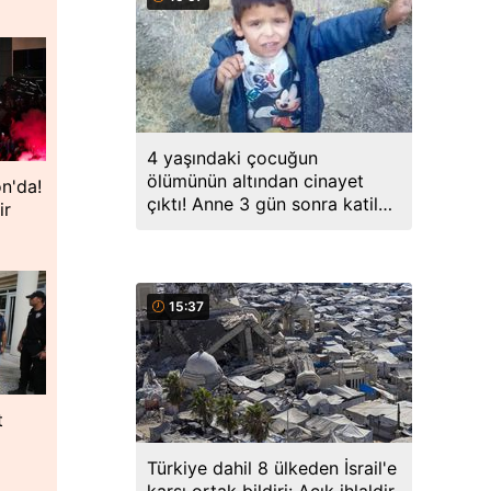
4 yaşındaki çocuğun
ölümünün altından cinayet
n'da!
çıktı! Anne 3 gün sonra katil
ir
üvey babayla evlenmiş
15:37
t
Türkiye dahil 8 ülkeden İsrail'e