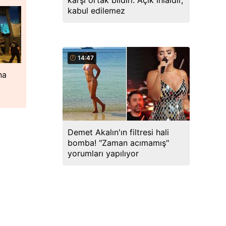
karşı ortak bildiri: Açık ihlaldir,
kabul edilemez
14:47
na
Demet Akalın'ın filtresi hali
bomba! "Zaman acımamış"
yorumları yapılıyor