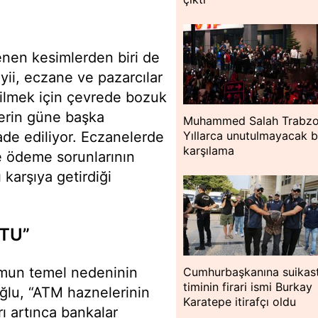
enen kesimlerden biri de
yii, eczane ve pazarcılar
bilmek için çevrede bozuk
lerin güne başka
Muhammed Salah Trabzo
Yıllarca unutulmayacak b
ade ediliyor. Eczanelerde
karşılama
rde ödeme sorunlarının
karşıya getirdiği
TU”
mun temel nedeninin
Cumhurbaşkanına suikas
timinin firari ismi Burkay
ğlu, “ATM haznelerinin
Karatepe itirafçı oldu
arı artınca bankalar