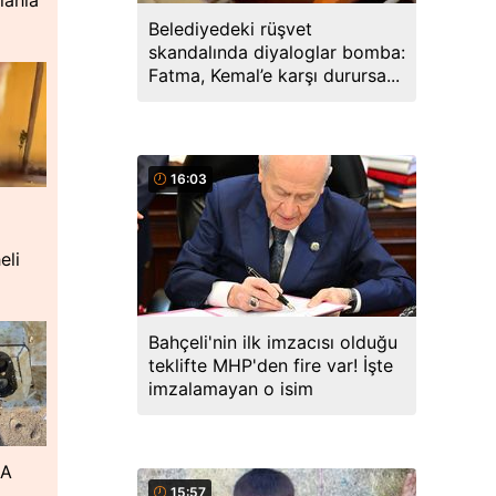
lahla
Belediyedeki rüşvet
skandalında diyaloglar bomba:
Fatma, Kemal’e karşı durursa...
16:03
eli
Bahçeli'nin ilk imzacısı olduğu
teklifte MHP'den fire var! İşte
imzalamayan o isim
DA
15:57