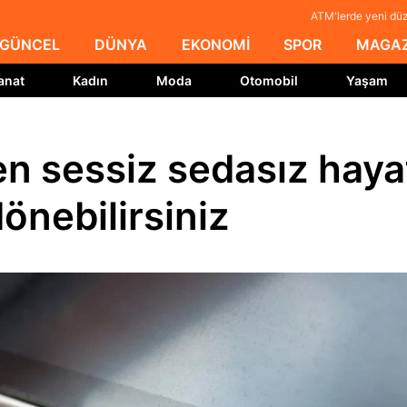
ATM'lerde yeni düz
GÜNCEL
DÜNYA
EKONOMİ
SPOR
MAGAZ
anat
Kadın
Moda
Otomobil
Yaşam
en sessiz sedasız haya
dönebilirsiniz