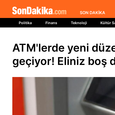
SON DAKİKA
Politika
Finans
Teknoloji
Kültür S
ATM'lerde yeni düz
geçiyor! Eliniz boş 