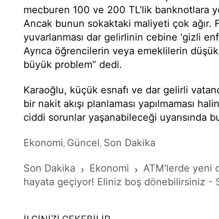
mecburen 100 ve 200 TL’lik banknotlara y
Ancak bunun sokaktaki maliyeti çok ağır. F
yuvarlanması dar gelirlinin cebine ‘gizli en
Ayrıca öğrencilerin veya emeklilerin düşü
büyük problem” dedi.
Karaoğlu, küçük esnafı ve dar gelirli vatan
bir nakit akışı planlaması yapılmaması ha
ciddi sorunlar yaşanabileceği uyarısında b
Ekonomi
Güncel
Son Dakika
,
,
Son Dakika
Ekonomi
ATM'lerde yeni 
›
›
hayata geçiyor! Eliniz boş dönebilirsiniz -