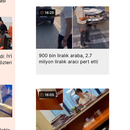
ası
16:25
900 bin liralık araba, 2.7
i: İYİ
milyon liralık aracı pert etti
özleri
16:05