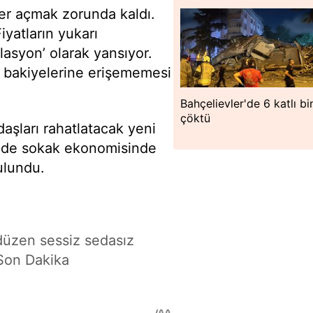
er açmak zorunda kaldı.
iyatların yukarı
flasyon’ olarak yansıyor.
k bakiyelerine erişememesi
Bahçelievler'de 6 katlı bi
çöktü
daşları rahatlatacak yeni
linde sokak ekonomisinde
ulundu.
düzen sessiz sedasız
 Son Dakika