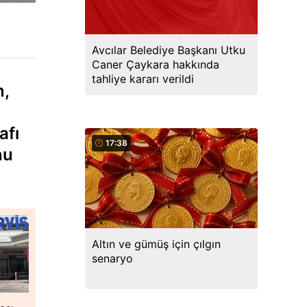
Avcılar Belediye Başkanı Utku
Caner Çaykara hakkında
tahliye kararı verildi
n,
afı
17:38
nu
Altın ve gümüş için çılgın
senaryo