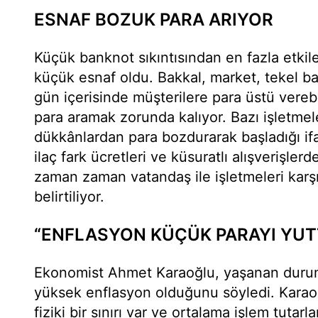
ESNAF BOZUK PARA ARIYOR
Küçük banknot sıkıntısından en fazla etkil
küçük esnaf oldu. Bakkal, market, tekel ba
gün içerisinde müşterilere para üstü vere
para aramak zorunda kalıyor. Bazı işletme
dükkânlardan para bozdurarak başladığı if
ilaç fark ücretleri ve küsuratlı alışverişle
zaman zaman vatandaş ile işletmeleri karşı 
belirtiliyor.
“ENFLASYON KÜÇÜK PARAYI YUT
Ekonomist Ahmet Karaoğlu, yaşanan duru
yüksek enflasyon olduğunu söyledi. Karao
fiziki bir sınırı var ve ortalama işlem tutarl