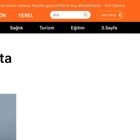
en sessiz sedasız hayata geçiyor! Eliniz boş dönebilirsiniz - Son Dakika
İN
YEREL
Üye Girişi
Sağlık
Turizm
Eğitim
3.Sayfa
ta