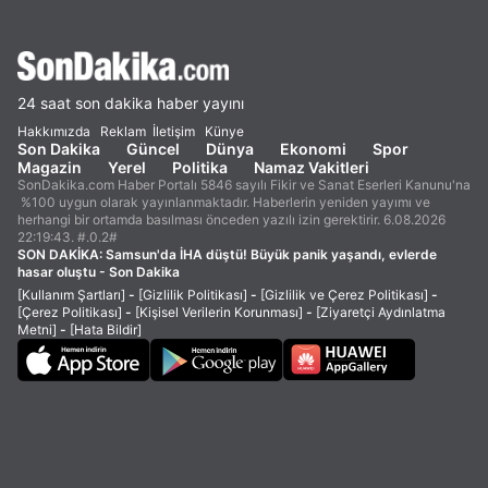
24 saat son dakika haber yayını
Hakkımızda
Reklam
İletişim
Künye
Son Dakika
Güncel
Dünya
Ekonomi
Spor
Magazin
Yerel
Politika
Namaz Vakitleri
SonDakika.com Haber Portalı 5846 sayılı Fikir ve Sanat Eserleri Kanunu'na
%100 uygun olarak yayınlanmaktadır. Haberlerin yeniden yayımı ve
herhangi bir ortamda basılması önceden yazılı izin gerektirir. 6.08.2026
22:19:43. #.0.2#
SON DAKİKA:
Samsun'da İHA düştü! Büyük panik yaşandı, evlerde
hasar oluştu - Son Dakika
[Kullanım Şartları]
-
[Gizlilik Politikası]
-
[Gizlilik ve Çerez Politikası]
-
[Çerez Politikası]
-
[Kişisel Verilerin Korunması]
-
[Ziyaretçi Aydınlatma
Metni]
-
[Hata Bildir]