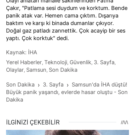
Olayı anlatan mahalle sakinlerinden Fatma
Çakır, "Patlama sesi duydum ve korktum. Bende
panik atak var. Hemen cama çıktım. Dışarıya
baktım ve karşı ki binada dumanlar çıkıyor.
Doğal gaz patladı zannettik. Çok acayip bir ses
yaptı. Çok korktuk" dedi.
Kaynak: İHA
Yerel Haberler
Teknoloji
Güvenlik
3. Sayfa
,
,
,
,
Olaylar
Samsun
Son Dakika
,
,
Son Dakika
›
3. Sayfa
›
Samsun'da İHA düştü!
Büyük panik yaşandı, evlerde hasar oluştu - Son
Dakika