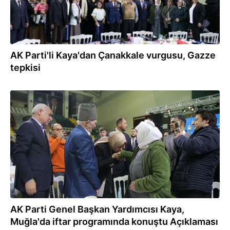
AK Parti'li Kaya'dan Çanakkale vurgusu, Gazze
tepkisi
18.03.2026
AK Parti Genel Başkan Yardımcısı Kaya,
Muğla'da iftar programında konuştu Açıklaması