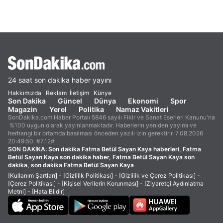
24 saat son dakika haber yayını
Hakkımızda
Reklam
İletişim
Künye
Son Dakika
Güncel
Dünya
Ekonomi
Spor
Magazin
Yerel
Politika
Namaz Vakitleri
SonDakika.com Haber Portalı 5846 sayılı Fikir ve Sanat Eserleri Kanunu'na
%100 uygun olarak yayınlanmaktadır. Haberlerin yeniden yayımı ve
herhangi bir ortamda basılması önceden yazılı izin gerektirir. 7.08.2026
20:49:50. #7.12#
SON DAKİKA:
Son dakika Fatma Betül Sayan Kaya haberleri, Fatma
Betül Sayan Kaya son dakika haber, Fatma Betül Sayan Kaya son
dakika, son dakika Fatma Betül Sayan Kaya
[Kullanım Şartları]
-
[Gizlilik Politikası]
-
[Gizlilik ve Çerez Politikası]
-
[Çerez Politikası]
-
[Kişisel Verilerin Korunması]
-
[Ziyaretçi Aydınlatma
Metni]
-
[Hata Bildir]