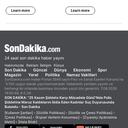
24 saat son dakika haber yayını
Hakkımızda
Reklam
İletişim
Künye
Son Dakika
Güncel
Dünya
Ekonomi
Spor
Magazin
Yerel
Politika
Namaz Vakitleri
SonDakika.com Haber Portalı 5846 sayılı Fikir ve Sanat Eserleri Kanunu'na
%100 uygun olarak yayınlanmaktadır. Haberlerin yeniden yayımı ve
herhangi bir ortamda basılması önceden yazılı izin gerektirir. 7.08.2026
16:50:48. #.0.3#
SON DAKİKA:
"25 Kasım Şiddete Karşı Mücadele Günü"Nde Polis
Şiddetine Maruz Kaldıklarını İddia Eden Kadınlar Suç Duyurusunda
Bulundu - Son Dakika
[Kullanım Şartları]
-
[Gizlilik Politikası]
-
[Gizlilik ve Çerez Politikası]
-
[Çerez Politikası]
-
[Kişisel Verilerin Korunması]
-
[Ziyaretçi Aydınlatma
Metni]
-
[Hata Bildir]