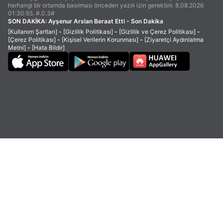
herhangi bir ortamda basılması önceden yazılı izin gerektirir. 8.08.2026
01:30:55. #.0.3#
SON DAKİKA:
Ayşenur Arslan Beraat Etti - Son Dakika
[Kullanım Şartları]
-
[Gizlilik Politikası]
-
[Gizlilik ve Çerez Politikası]
-
[Çerez Politikası]
-
[Kişisel Verilerin Korunması]
-
[Ziyaretçi Aydınlatma
Metni]
-
[Hata Bildir]