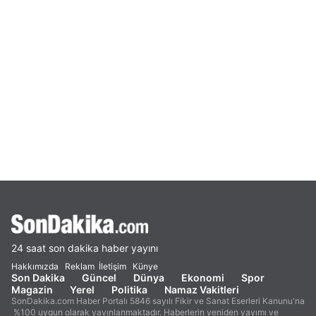
24 saat son dakika haber yayını
Hakkımızda
Reklam
İletişim
Künye
Son Dakika
Güncel
Dünya
Ekonomi
Spor
Magazin
Yerel
Politika
Namaz Vakitleri
SonDakika.com Haber Portalı 5846 sayılı Fikir ve Sanat Eserleri Kanunu'na
%100 uygun olarak yayınlanmaktadır. Haberlerin yeniden yayımı ve