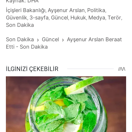
Kaynak: DHA
İçişleri Bakanlığı
Ayşenur Arslan
Politika
,
,
,
Güvenlik
3-sayfa
Güncel
Hukuk
Medya
Terör
,
,
,
,
,
,
Son Dakika
Son Dakika
›
Güncel
›
Ayşenur Arslan Beraat
Etti - Son Dakika