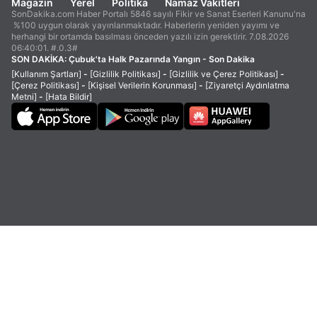
Magazin
Yerel
Politika
Namaz Vakitleri
SonDakika.com Haber Portalı 5846 sayılı Fikir ve Sanat Eserleri Kanunu'na
%100 uygun olarak yayınlanmaktadır. Haberlerin yeniden yayımı ve
herhangi bir ortamda basılması önceden yazılı izin gerektirir. 7.08.2026
06:40:01. #.0.3#
SON DAKİKA:
Çubuk'ta Halk Pazarında Yangın - Son Dakika
[Kullanım Şartları]
-
[Gizlilik Politikası]
-
[Gizlilik ve Çerez Politikası]
-
[Çerez Politikası]
-
[Kişisel Verilerin Korunması]
-
[Ziyaretçi Aydınlatma
Metni]
-
[Hata Bildir]