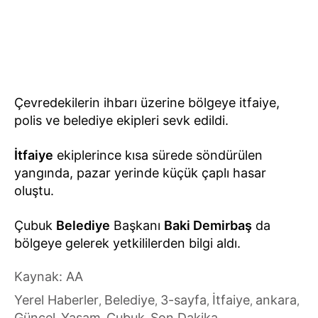
Çevredekilerin ihbarı üzerine bölgeye itfaiye,
polis ve belediye ekipleri sevk edildi.
İtfaiye
ekiplerince kısa sürede söndürülen
yangında, pazar yerinde küçük çaplı hasar
oluştu.
Çubuk
Belediye
Başkanı
Baki Demirbaş
da
bölgeye gelerek yetkililerden bilgi aldı.
Kaynak: AA
Yerel Haberler
Belediye
3-sayfa
İtfaiye
ankara
,
,
,
,
,
Güncel
Yaşam
Çubuk
Son Dakika