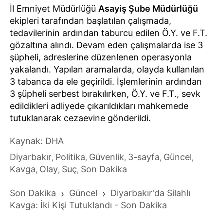
İl Emniyet Müdürlüğü
Asayiş Şube Müdürlüğü
ekipleri tarafından başlatılan çalışmada,
tedavilerinin ardından taburcu edilen Ö.Y. ve F.T.
gözaltına alındı. Devam eden çalışmalarda ise 3
şüpheli, adreslerine düzenlenen operasyonla
yakalandı. Yapılan aramalarda, olayda kullanılan
3 tabanca da ele geçirildi. İşlemlerinin ardından
3 şüpheli serbest bırakılırken, Ö.Y. ve F.T., sevk
edildikleri adliyede çıkarıldıkları mahkemede
tutuklanarak cezaevine gönderildi.
Kaynak: DHA
Diyarbakır
Politika
Güvenlik
3-sayfa
Güncel
,
,
,
,
,
Kavga
Olay
Suç
Son Dakika
,
,
,
Son Dakika
›
Güncel
›
Diyarbakır'da Silahlı
Kavga: İki Kişi Tutuklandı - Son Dakika