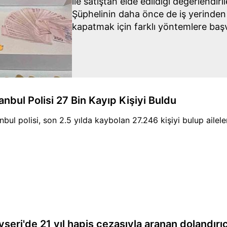
ile satıştan elde edildiği değerlendiri
Şüphelinin daha önce de iş yerinden a
kapatmak için farklı yöntemlere başv
anbul Polisi 27 Bin Kayıp Kişiyi Buldu
anbul polisi, son 2.5 yılda kaybolan 27.246 kişiyi bulup ailel
yseri'de 21 yıl hapis cezasıyla aranan dolandırı