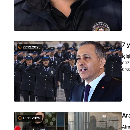
7 y
22.12.2025
İçi
cez
ara
Ar
15.11.2025
Alm