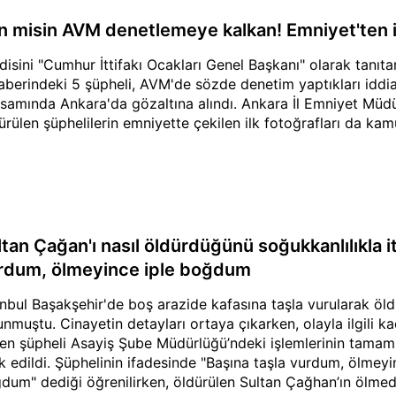
n misin AVM denetlemeye kalkan! Emniyet'ten il
disini "Cumhur İttifakı Ocakları Genel Başkanı" olarak tanı
aberindeki 5 şüpheli, AVM'de sözde denetim yaptıkları iddia
samında Ankara'da gözaltına alındı. Ankara İl Emniyet Mü
ürülen şüphelilerin emniyette çekilen ilk fotoğrafları da kam
tan Çağan'ı nasıl öldürdüğünü soğukkanlılıkla iti
rdum, ölmeyince iple boğdum
anbul Başakşehir'de boş arazide kafasına taşla vurularak öl
unmuştu. Cinayetin detayları ortaya çıkarken, olayla ilgili kad
len şüpheli Asayiş Şube Müdürlüğü’ndeki işlemlerinin tamam
k edildi. Şüphelinin ifadesinde "Başına taşla vurdum, ölmeyi
dum" dediği öğrenilirken, öldürülen Sultan Çağhan’ın ölmede