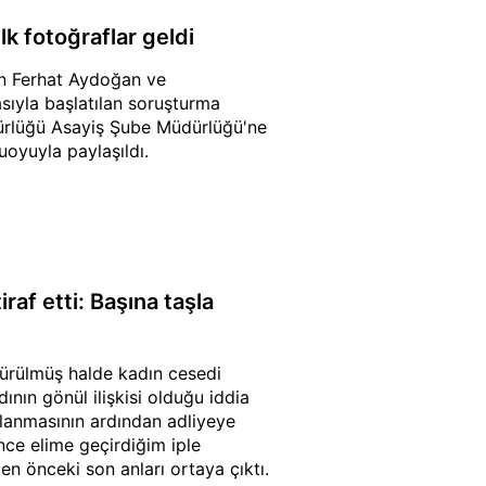
k fotoğraflar geldi
tan Ferhat Aydoğan ve
sıyla başlatılan soruşturma
dürlüğü Asayiş Şube Müdürlüğü'ne
uoyuyla paylaşıldı.
raf etti: Başına taşla
dürülmüş halde kadın cesedi
ının gönül ilişkisi olduğu iddia
lanmasının ardından adliyeye
nce elime geçirdiğim iple
n önceki son anları ortaya çıktı.