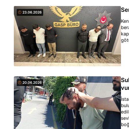
Se
23.06.2026
Ken
ber
kap
göt
Sul
20.06.2026
vu
İst
bul
edi
sev
boğ