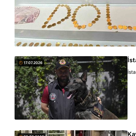
İst
17.07.2026
İst
Ka