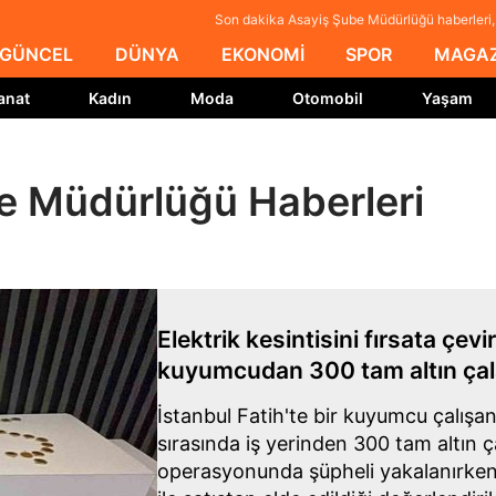
Son dakika Asayiş Şube Müdürlüğü haberleri
GÜNCEL
DÜNYA
EKONOMİ
SPOR
MAGAZ
anat
Kadın
Moda
Otomobil
Yaşam
e Müdürlüğü Haberleri
Elektrik kesintisini fırsata çevir
kuyumcudan 300 tam altın çal
İstanbul Fatih'te bir kuyumcu çalışanı
sırasında iş yerinden 300 tam altın ça
operasyonunda şüpheli yakalanırken, 