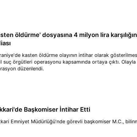
asten öldürme' dosyasına 4 milyon lira karşılığı
iası
aniye'de kasten öldürme olayının intihar olarak gösterilmesiy
il suç örgütleri operasyonu kapsamında ortaya çıktı. Olayla 
rasyon düzenlendi.
kkari'de Başkomiser İntihar Etti
kari Emniyet Müdürlüğü'nde görevli başkomiser M.C., bilinm