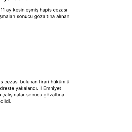
l 11 ay kesinleşmiş hapis cezası
ışmaları sonucu gözaltına alınan
pis cezası bulunan firari hükümlü
adreste yakalandı. İl Emniyet
 çalışmalar sonucu gözaltına
dildi.