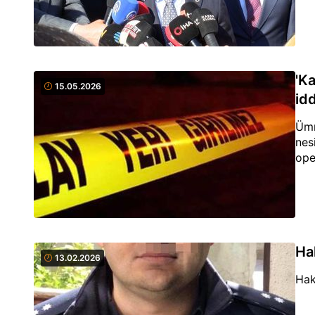
'K
15.05.2026
idd
Ümr
nes
ope
Ha
13.02.2026
Hak