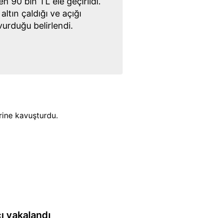
len 90 bin TL ele geçirildi.
ltın çaldığı ve açığı
urduğu belirlendi.
erine kavuşturdu.
cı yakalandı