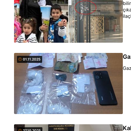
bil
çık
ila
Ga
01.11.2025
Gaz
Ka
27.10.2025