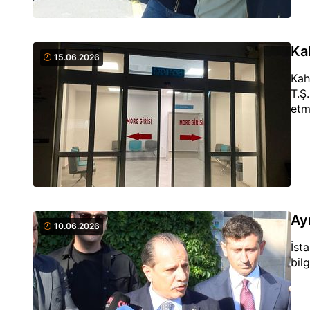
Ka
15.06.2026
Kah
T.Ş
etm
Ay
10.06.2026
İst
bilg