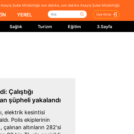
, Asayiş Şube Müdürlüğü son dakika, son dakika Asayiş Şube Müdürlüğü
İN
YEREL
Üye Girişi
Sağlık
Turizm
Eğitim
3.Sayfa
di: Çalıştığı
an şüpheli yakalandı
, elektrik kesintisi
ldı. Polis ekiplerinin
çalınan altınların 282'si