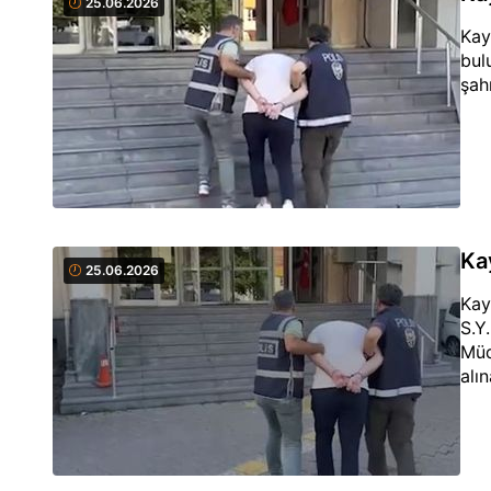
25.06.2026
Kay
bul
şah
Ka
25.06.2026
Kay
S.Y
Müd
alı