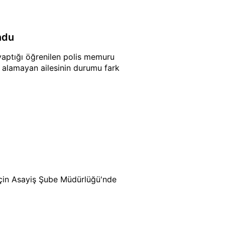
ndu
ptığı öğrenilen polis memuru
r alamayan ailesinin durumu fark
için Asayiş Şube Müdürlüğü'nde