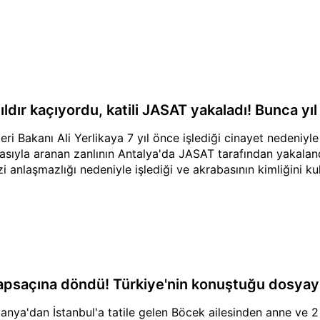
ıldır kaçıyordu, katili JASAT yakaladı! Bunca yı
şleri Bakanı Ali Yerlikaya 7 yıl önce işlediği cinayet nedeniyl
asıyla aranan zanlının Antalya'da JASAT tarafından yakaland
zi anlaşmazlığı nedeniyle işlediği ve akrabasının kimliğini kul
apsaçına döndü! Türkiye'nin konuştuğu dosyayı
anya'dan İstanbul'a tatile gelen Böcek ailesinden anne ve