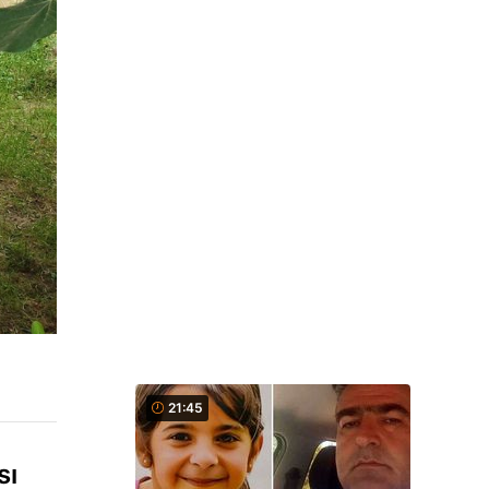
21:45
sı