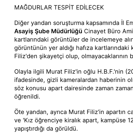
MAĞDURLAR TESPİT EDİLECEK
Diğer yandan soruşturma kapsamında İl E
Asayiş Şube Müdürlüğü
Cinayet Büro Amirl
kartlarındaki görüntüler de incelemeye al
görüntünün yer aldığı hafıza kartlarındaki k
Filiz'den şikayetçi olup, olmayacaklarının be
Olayla ilgili Murat Filiz'in oğlu H.B.F.'nin (2
ifadesinde, gizli kameralardan haberinin o
söz konusu apart dairesinde zaman zaman 
öğrenildi.
Öte yandan, ayrıca Murat Filiz'in apartın 
ve 'Kız öğrenciye kiralık apart, kampüse 12
yapıştırdığı da görüldü.