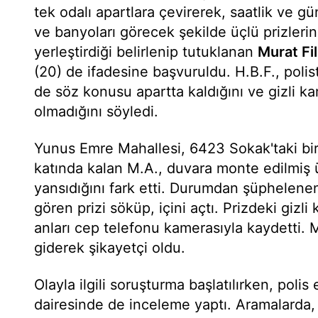
tek odalı apartlara çevirerek, saatlik ve gü
ve banyoları görecek şekilde üçlü prizlerin
yerleştirdiği belirlenip tutuklanan
Murat Fil
(20) de ifadesine başvuruldu. H.B.F., polis
de söz konusu apartta kaldığını ve gizli k
olmadığını söyledi.
Yunus Emre Mahallesi, 6423 Sokak'taki b
katında kalan M.A., duvara monte edilmiş ü
yansıdığını fark etti. Durumdan şüphelene
gören prizi söküp, içini açtı. Prizdeki gizl
anları cep telefonu kamerasıyla kaydetti. 
giderek şikayetçi oldu.
Olayla ilgili soruşturma başlatılırken, polis 
dairesinde de inceleme yaptı. Aramalarda, a