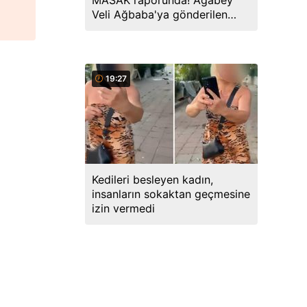
MASAK raporunda! Ağabey
Veli Ağbaba'ya gönderilen
miktar dudak uçuklattı
19:27
Kedileri besleyen kadın,
insanların sokaktan geçmesine
izin vermedi