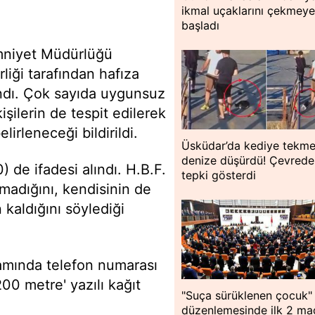
ikmal uçaklarını çekmey
başladı
mniyet Müdürlüğü
iği tarafından hafıza
ındı. Çok sayıda uygunsuz
işilerin de tespit edilerek
lirleneceği bildirildi.
Üsküdar’da kediye tekme
denize düşürdü! Çevredek
0) de ifadesi alındı. H.B.F.
tepki gösterdi
lmadığını, kendisinin de
kaldığını söylediği
camında telefon numarası
00 metre' yazılı kağıt
"Suça sürüklenen çocuk"
düzenlemesinde ilk 2 m