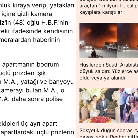
nlük kiraya verip, yatakları
araçtan 1 milyon TL çalıp
kayıplara karıştılar
 içine gizli kamera
iz
'in (48) oğlu H.B.F.'nin
teki ifadesinde kendisinin
ameralardan haberinin
ir apartmanın bodrum
Husilerden Suudi Arabist
büyük saldırı: Yüzlerce a
çlü prizden ışık
öldü veya yaralandı
n M.A., yatağı ve banyoyu
i kamerayı bulan M.A., o
M.A. daha sonra polise
ekipleri üç ayrı apart
Sosyetik düğün sonrası t
partlardaki üçlü prizlerin
davası şoku: Reçber çift