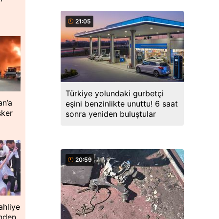
21:05
Türkiye yolundaki gurbetçi
an’a
eşini benzinlikte unuttu! 6 saat
sker
sonra yeniden buluştular
20:59
ahliye
inden