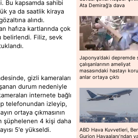
ildi. Bu kapsamda sahibi
Ata Demirağ’a dava
ük ya da saatlik kiraya
gözaltına alındı.
an hafıza kartlarında çok
belirlendi. Filiz, sevk
tuklandı.
Japonya’daki depremde s
çalışanlarının ameliyat
masasındaki hastayı kor
anlar ortaya çıktı
ifadesinde, gizli kameraları
 yaşanan durum nedeniyle
 kameraları internete bağlı
ep telefonundan izleyip,
layın ortaya çıkmasının
en şüphelenen 4 kişi daha
ayısı 5'e yükseldi.
ABD Hava Kuvvetleri, Be
Gurion Havaalanı'ndan ya