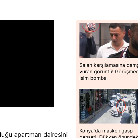
Salah karşılamasına dam
vuran görüntü! Görüşme
isim bomba
Konya'da maskeli gasp
duğu apartman dairesini
dehşeti: Dükkan önündek