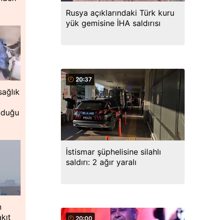
Rusya açıklarındaki Türk kuru
yük gemisine İHA saldırısı
20:37
ağlık
uduğu
İstismar şüphelisine silahlı
saldırı: 2 ağır yaralı
n
kıt
20:00