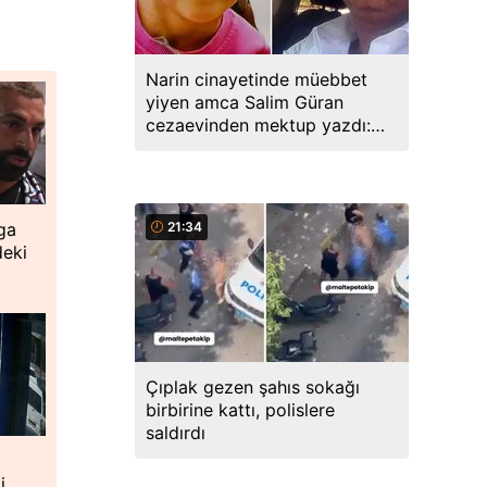
Narin cinayetinde müebbet
yiyen amca Salim Güran
cezaevinden mektup yazdı:
Biz masumuz, katil değiliz
21:34
ga
deki
Çıplak gezen şahıs sokağı
birbirine kattı, polislere
saldırdı
i