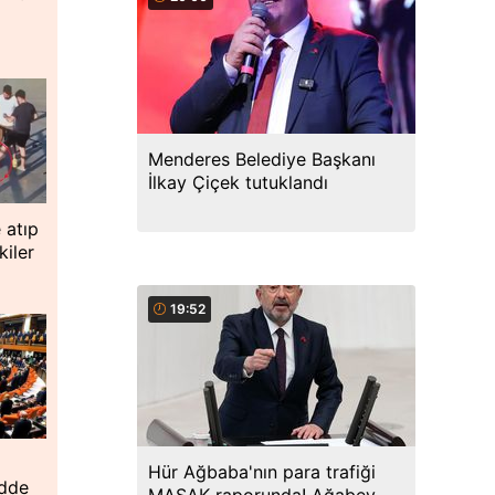
e
Menderes Belediye Başkanı
İlkay Çiçek tutuklandı
 atıp
iler
19:52
Hür Ağbaba'nın para trafiği
adde