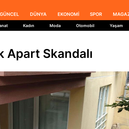
GÜNCEL
DÜNYA
EKONOMİ
SPOR
MAGAZ
anat
Kadın
Moda
Otomobil
Yaşam
ık Apart Skandalı