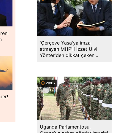
reni
a
'Çerçeve Yasa'ya imza
atmayan MHP'li İzzet Ulvi
Yönter'den dikkat çeken
paylaşım: Bir canım var...
20:07
ber!
t
Uganda Parlamentosu,