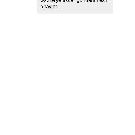
Gazze’ye asker gönderilmesini
onayladı