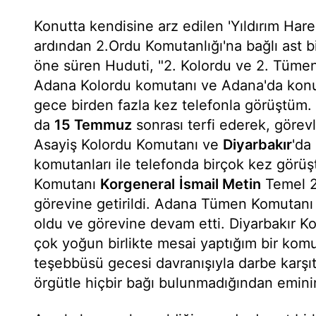
Konutta kendisine arz edilen 'Yıldırım Har
ardından 2.Ordu Komutanlığı'na bağlı ast bir
öne süren Huduti, "2. Kolordu ve 2. Tüm
Adana Kolordu komutanı ve Adana'da konu
gece birden fazla kez telefonla görüştüm.
da
15 Temmuz
sonrası terfi ederek, görev
Asayiş Kolordu Komutanı ve
Diyarbakır
'da
komutanları ile telefonda birçok kez görü
Komutanı
Korgeneral
İsmail Metin
Temel 2
görevine getirildi. Adana Tümen Komutanı 
oldu ve görevine devam etti. Diyarbakır Kol
çok yoğun birlikte mesai yaptığım bir kom
teşebbüsü gecesi davranışıyla darbe karşı
örgütle hiçbir bağı bulunmadığından emini