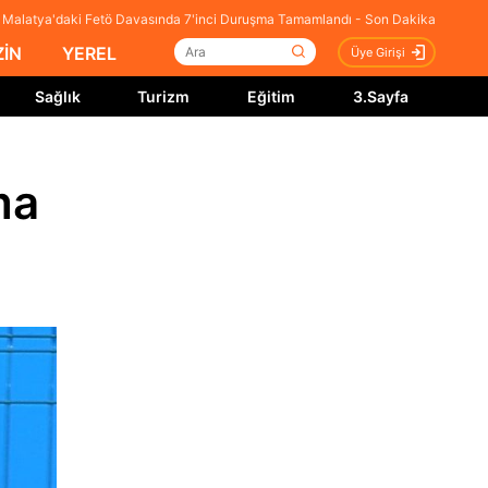
Malatya'daki Fetö Davasında 7'inci Duruşma Tamamlandı - Son Dakika
İN
YEREL
Üye Girişi
Sağlık
Turizm
Eğitim
3.Sayfa
ma