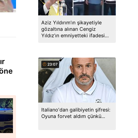
Aziz Yıldırım’ın şikayetiyle
gözaltına alınan Cengiz
Yıldız’ın emniyetteki ifadesi
ortaya çıktı
ır
23:07
 öne
Italiano'dan galibiyetin şifresi:
Oyuna forvet aldım çünkü...