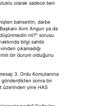
utuklu olarak sadece ben
işten bahsettin, darbe
y Başkanı Avni Angun ya da
i düşünmedin mi?" sorusu
hakkında bilgi sahibi
evinden çıkamadığı
ıntılı bir durum olduğunu
 mesajı 3. Ordu Komutanına
e gönderdikten sonra bir
net üzerinden yine HAS