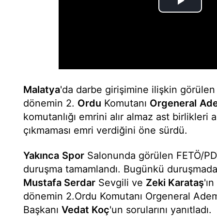
Malatya
'da darbe girişimine ilişkin görüle
dönemin 2.
Ordu
Komutanı
Orgeneral
Ade
komutanlığı emrini alır almaz ast birlikleri 
çıkmaması emri verdiğini öne sürdü.
Yakınca
Spor
Salonunda görülen FETÖ/PDY
duruşma tamamlandı. Bugünkü duruşmada
Mustafa Serdar
Sevgili ve
Zeki Karataş
'ı
dönemin 2.Ordu Komutanı Orgeneral Ade
Başkanı
Vedat Koç
'un sorularını yanıtladı.