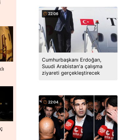
i
22:06
Cumhurbaşkanı Erdoğan,
Suudi Arabistan'a çalışma
lı
ziyareti gerçekleştirecek
22:04
nç