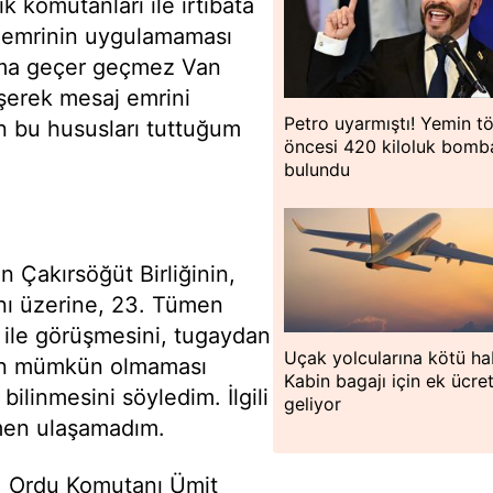
k komutanları ile irtibata
j emrinin uygulamaması
kama geçer geçmez Van
şerek mesaj emrini
Petro uyarmıştı! Yemin tö
 bu hususları tuttuğum
öncesi 420 kiloluk bomb
bulundu
 Çakırsöğüt Birliğinin,
anı üzerine, 23. Tümen
 ile görüşmesini, tugaydan
Uçak yolcularına kötü ha
unun mümkün olmaması
Kabin bagajı için ek ücre
bilinmesini söyledim. İlgili
geliyor
men ulaşamadım.
. Ordu Komutanı Ümit