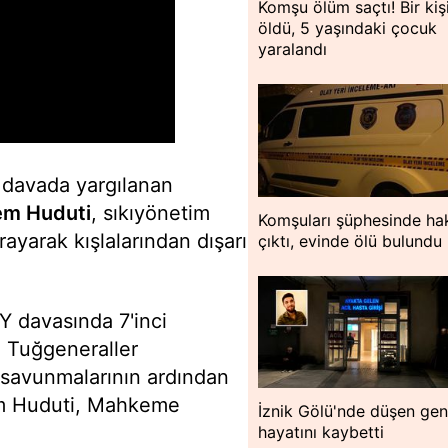
Komşu ölüm saçtı! Bir kiş
öldü, 5 yaşındaki çocuk
yaralandı
n davada yargılanan
m Huduti
, sıkıyönetim
Komşuları şüphesinde hak
arayarak kışlalarından dışarı
çıktı, evinde ölü bulundu
 davasında 7'inci
 Tuğgeneraller
n savunmalarının ardından
m Huduti, Mahkeme
İznik Gölü'nde düşen ge
hayatını kaybetti