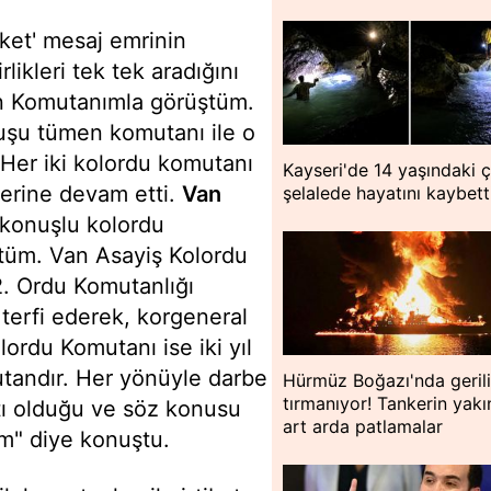
eket' mesaj emrinin
likleri tek tek aradığını
en Komutanımla görüştüm.
şu tümen komutanı ile o
 Her iki kolordu komutanı
Kayseri'de 14 yaşındaki 
lerine devam etti.
Van
şelalede hayatını kaybett
 konuşlu kolordu
ştüm. Van Asayiş Kolordu
. Ordu Komutanlığı
terfi ederek, korgeneral
ordu Komutanı ise iki yıl
utandır. Her yönüyle darbe
Hürmüz Boğazı'nda geril
tırmanıyor! Tankerin yakı
tı olduğu ve söz konusu
art arda patlamalar
m" diye konuştu.