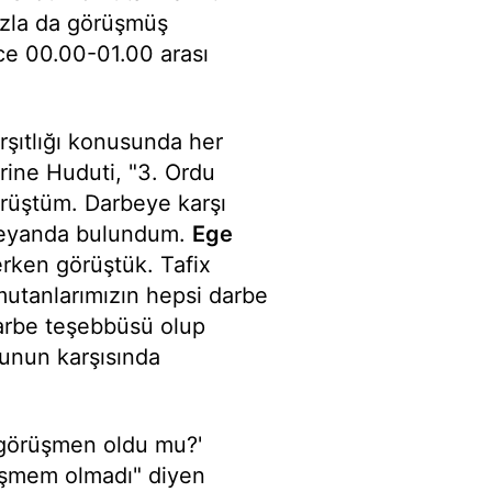
azla da görüşmüş
ce 00.00-01.00 arası
şıtlığı konusunda her
erine Huduti, "3. Ordu
rüştüm. Darbeye karşı
 beyanda bulundum.
Ege
rken görüştük. Tafix
utanlarımızın hepsi darbe
darbe teşebbüsü olup
bunun karşısında
 görüşmen oldu mu?'
rüşmem olmadı" diyen