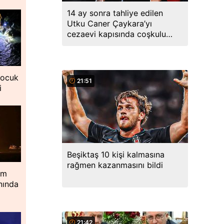
14 ay sonra tahliye edilen
Utku Caner Çaykara’yı
cezaevi kapısında coşkulu
kalabalık karşıladı
çocuk
21:51
i
Beşiktaş 10 kişi kalmasına
rağmen kazanmasını bildi
im
nında
21:42