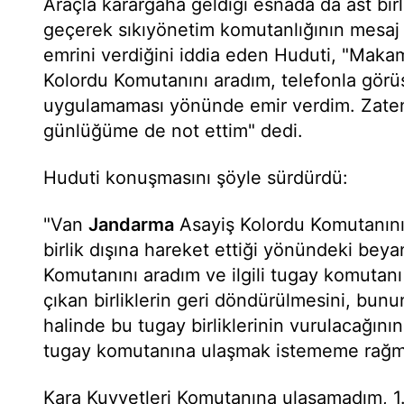
Araçla karargaha geldiği esnada da ast birli
geçerek sıkıyönetim komutanlığının mesa
emrini verdiğini iddia eden Huduti, "Ma
Kolordu Komutanını aradım, telefonla görü
uygulamaması yönünde emir verdim. Zaten
günlüğüme de not ettim" dedi.
Huduti konuşmasını şöyle sürdürdü:
"Van
Jandarma
Asayiş Kolordu Komutanının
birlik dışına hareket ettiği yönündeki bey
Komutanını aradım ve ilgili tugay komutanı
çıkan birliklerin geri döndürülmesini, b
halinde bu tugay birliklerinin vurulacağının 
tugay komutanına ulaşmak istememe rağ
Kara Kuvvetleri Komutanına ulaşamadım, 1