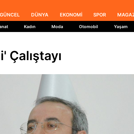
GÜNCEL
DÜNYA
EKONOMİ
SPOR
MAGAZ
anat
Kadın
Moda
Otomobil
Yaşam
' Çalıştayı