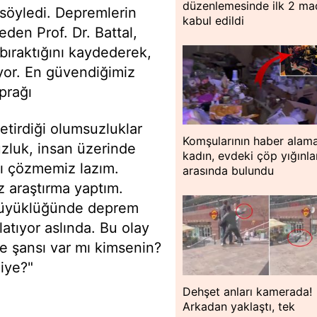
düzenlemesinde ilk 2 m
söyledi. Depremlerin
kabul edildi
den Prof. Dr. Battal,
 bıraktığını kaydederek,
tiyor. En güvendiğimiz
prağı
getirdiği olumsuzluklar
Komşularının haber alama
zluk, insan üzerinde
kadın, evdeki çöp yığınla
arı çözmemiz lazım.
arasında bulundu
az araştırma yaptım.
10 büyüklüğünde deprem
latıyor aslında. Bu olay
me şansı var mı kimsenin?
niye?"
Dehşet anları kamerada!
Arkadan yaklaştı, tek