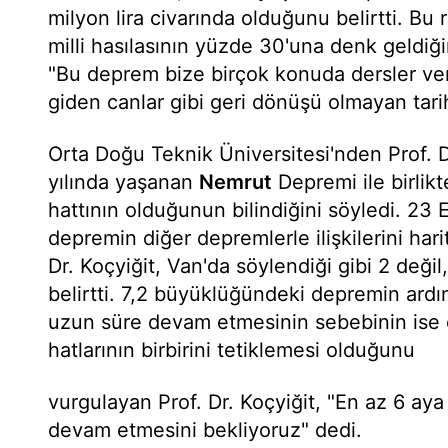
milyon lira civarında olduğunu belirtti. Bu 
milli hasılasının yüzde 30'una denk geldiğin
"Bu deprem bize birçok konuda dersler ver
giden canlar gibi geri dönüşü olmayan tarih
Orta Doğu Teknik Üniversitesi'nden Prof. Dr
yılında yaşanan
Nemrut
Depremi ile birlikt
hattının olduğunun bilindiğini söyledi. 23 
depremin diğer depremlerle ilişkilerini har
Dr. Koçyiğit, Van'da söylendiği gibi 2 deği
belirtti. 7,2 büyüklüğündeki depremin ardı
uzun süre devam etmesinin sebebinin ise 
hatlarının birbirini tetiklemesi olduğunu
vurgulayan Prof. Dr. Koçyiğit, "En az 6 aya 
devam etmesini bekliyoruz" dedi.