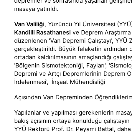
depremler ve sonrasında yaşanan gelişmel
masaya yatırıldı.
Van Valiliği
, Yüzüncü Yıl Üniversitesi (YYÜ
Kandilli Rasathanesi
ve Deprem Araştırma En
düzenlenen 'Van Depremi Çalıştayı', YYÜ
gerçekleştirildi. Büyük felaketin ardından or
ortadan kaldırılmasının amaçlandığı çalışta
'Bölgenin Sismotektoniği, Fayları', 'Sismoloj
Depremi ve Artçı Depremlerinin Deprem O
İrdelenmesi', 'İnşaat Mühendisliği
Açısından Van Depreminden Öğrendiklerimiz
Yapılanlar ve yapılması gerekenlerin masaya 
bakış açısının ortaya konulduğu çalıştayın
YYÜ Rektörü Prof. Dr. Peyami Battal, daha 