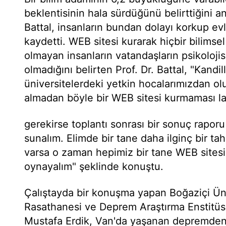
beklentisinin hala sürdüğünü belirttiğini a
Battal, insanların bundan dolayı korkup ev
kaydetti. WEB sitesi kurarak hiçbir bilimsel 
olmayan insanların vatandaşların psikoloji
olmadığını belirten Prof. Dr. Battal, "Kandil
üniversitelerdeki yetkin hocalarımızdan ol
almadan böyle bir WEB sitesi kurmaması l
gerekirse toplantı sonrası bir sonuç rapor
sunalım. Elimde bir tane daha ilginç bir ta
varsa o zaman hepimiz bir tane WEB sitesi
oynayalım" şeklinde konuştu.
Çalıştayda bir konuşma yapan Boğaziçi Üniv
Rasathanesi ve Deprem Araştırma Enstitüs
Mustafa Erdik, Van'da yaşanan depremden