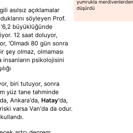
yumrukla merdivenlerde
düşürdü
ili asılsız açıklamalar
duklarını söyleyen Prof.
ş, '6,2 büyüklüğünde
yor. 12 saat doluyor,
yor, 'Olmadı 80 gün sonra
 bir şey olmaz, olmaması
insanların psikolojisini
lığı
r, biri tutuyor, sonra
Kim yüz tane tahminde
'da, Ankara'da,
Hatay
'da,
iski varsa Van'da da odur.
kullandı.
lecek artçı deprem