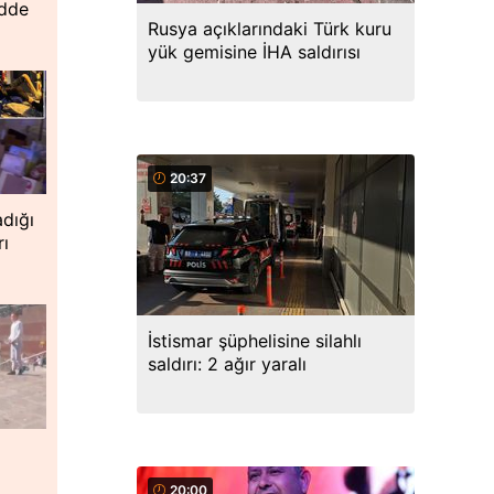
adde
Rusya açıklarındaki Türk kuru
yük gemisine İHA saldırısı
20:37
dığı
rı
İstismar şüphelisine silahlı
saldırı: 2 ağır yaralı
20:00