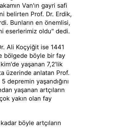
rakamın Van'ın gayri safi
i belirten Prof. Dr. Erdik,
di. Bunların en önemlisi,
i eserlerimiz oldu" dedi.
. Ali Koçyiğit ise 1441
e bölgede böyle bir fay
Ekim'de yaşanan 7,2'lik
ita üzerinde anlatan Prof.
l, 5 depremin yaşandığını
ndan yaşanan artçıların
çok yakın olan fay
kadar böyle artçıların