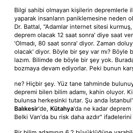
Bilgi sahibi olmayan kişilerin depremlerle ilg
yaparak insanların paniklemesine neden ol
Dr. Battal, "Adamlar internet sitesi kurmu
deprem olacak 12 saat sonra' diye saat veri
'Olmadı, 80 saat sonra' diyor. Zaman dolu
olacak' diyor. Böyle bir şey var mı? Böyle
lazım. Bilimde de böyle bir şey yok. Burada 
bozmaya devam ediyorlar. Peki bunun karşı
ne? Hiçbir şey. Yüz tane tahminde bulunuyo
depremi bilen bilim adamı, kahin oluyor. 
bulunsa herkesinki tutar. Şu anda İstanbul
Balıkesir
'de,
Kütahya
'da ne kadar deprem r
Belki Van'da bu risk daha azdır" ifadelerini 
Bir bilim adamının 6,2 büyüklüğüne varabi