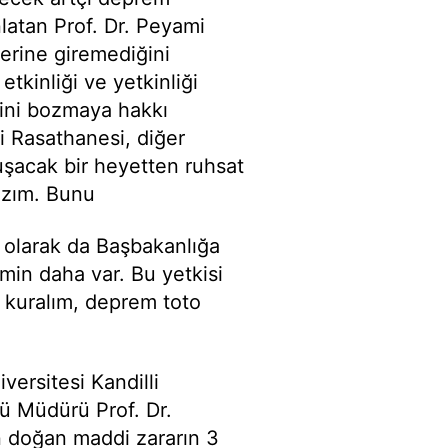
nlatan Prof. Dr. Peyami
lerine giremediğini
etkinliği ve yetkinliği
sini bozmaya hakkı
li Rasathanesi, diğer
uşacak bir heyetten ruhsat
azım. Bunu
u olarak da Başbakanlığa
hmin daha var. Bu yetkisi
 kuralım, deprem toto
ersitesi Kandilli
ü Müdürü Prof. Dr.
 doğan maddi zararın 3