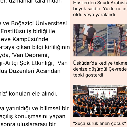
er, uzmanlar tarafından
Husilerden Suudi Arabist
büyük saldırı: Yüzlerce a
öldü veya yaralandı
) ve Boğaziçi Üniversitesi
stitüsü iş birliği ile
 Zeve Kampüsü'nde
taya çıkan bilgi kirliliğinin
yda, 'Van Depremi',
i-Artçı Şok Etkinliği', 'Van
Üsküdar’da kediye tekme
denize düşürdü! Çevredek
luş Düzenleri Açsından
tepki gösterdi
' konuları ele alındı.
yatırıldığı ve bilimsel bir
 açılış konuşmasını yapan
"Suça sürüklenen çocuk"
sonra uluslararası bir