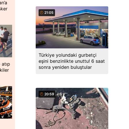
an’a
sker
21:05
Türkiye yolundaki gurbetçi
eşini benzinlikte unuttu! 6 saat
 atıp
sonra yeniden buluştular
iler
20:59