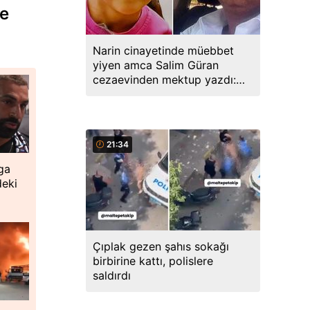
ve
Narin cinayetinde müebbet
yiyen amca Salim Güran
cezaevinden mektup yazdı:
Biz masumuz, katil değiliz
21:34
ga
deki
Çıplak gezen şahıs sokağı
birbirine kattı, polislere
saldırdı