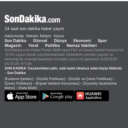
24 saat son dakika haber yayını
Hakkımızda
Reklam
İletişim
Künye
Son Dakika
Güncel
Dünya
Ekonomi
Spor
Magazin
Yerel
Politika
Namaz Vakitleri
SonDakika.com Haber Portalı 5846 sayılı Fikir ve Sanat Eserleri Kanunu'na
%100 uygun olarak yayınlanmaktadır. Haberlerin yeniden yayımı ve
herhangi bir ortamda basılması önceden yazılı izin gerektirir. 6.08.2026
05:35:20. #7.12#
SON DAKİKA:
Cezaevinden çıktı, eski eşini rahatsız eden kişiyi öldürdü
- Son Dakika
[Kullanım Şartları]
-
[Gizlilik Politikası]
-
[Gizlilik ve Çerez Politikası]
-
[Çerez Politikası]
-
[Kişisel Verilerin Korunması]
-
[Ziyaretçi Aydınlatma
Metni]
-
[Hata Bildir]