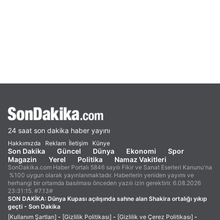
24 saat son dakika haber yayını
Hakkımızda
Reklam
İletişim
Künye
Son Dakika
Güncel
Dünya
Ekonomi
Spor
Magazin
Yerel
Politika
Namaz Vakitleri
SonDakika.com Haber Portalı 5846 sayılı Fikir ve Sanat Eserleri Kanunu'na
%100 uygun olarak yayınlanmaktadır. Haberlerin yeniden yayımı ve
herhangi bir ortamda basılması önceden yazılı izin gerektirir. 6.08.2026
23:31:15. #7.13#
SON DAKİKA:
Dünya Kupası açılışında sahne alan Shakira ortalığı yıkıp
geçti - Son Dakika
[Kullanım Şartları]
-
[Gizlilik Politikası]
-
[Gizlilik ve Çerez Politikası]
-