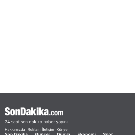
24 saat son dakika haber yayını
Hakkımızda
Reklam
İletişim
Künye
Son Dakika
Güncel
Dünya
Ekonomi
Spor