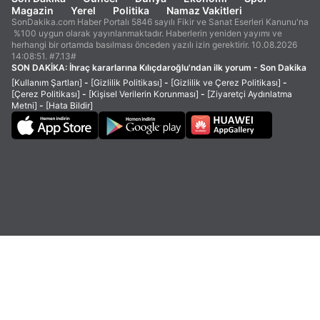
Magazin
Yerel
Politika
Namaz Vakitleri
SonDakika.com Haber Portalı 5846 sayılı Fikir ve Sanat Eserleri Kanunu'na
%100 uygun olarak yayınlanmaktadır. Haberlerin yeniden yayımı ve
herhangi bir ortamda basılması önceden yazılı izin gerektirir. 10.08.2026
14:08:51. #7.13#
SON DAKİKA:
İhraç kararlarına Kılıçdaroğlu'ndan ilk yorum - Son Dakika
[Kullanım Şartları]
-
[Gizlilik Politikası]
-
[Gizlilik ve Çerez Politikası]
-
[Çerez Politikası]
-
[Kişisel Verilerin Korunması]
-
[Ziyaretçi Aydınlatma
Metni]
-
[Hata Bildir]