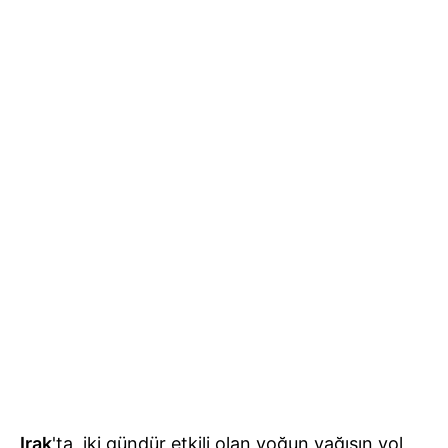
Irak
'ta, iki gündür etkili olan yoğun yağışın yol