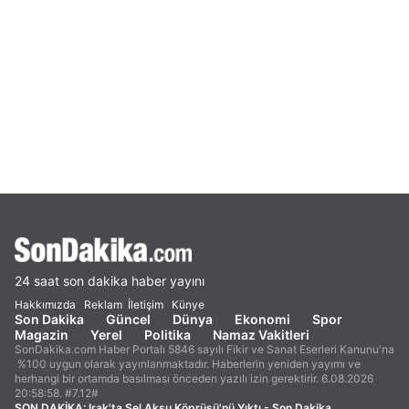
24 saat son dakika haber yayını
Hakkımızda
Reklam
İletişim
Künye
Son Dakika
Güncel
Dünya
Ekonomi
Spor
Magazin
Yerel
Politika
Namaz Vakitleri
SonDakika.com Haber Portalı 5846 sayılı Fikir ve Sanat Eserleri Kanunu'na
%100 uygun olarak yayınlanmaktadır. Haberlerin yeniden yayımı ve
herhangi bir ortamda basılması önceden yazılı izin gerektirir. 6.08.2026
20:58:58. #7.12#
SON DAKİKA:
Irak'ta Sel Aksu Köprüsü'nü Yıktı - Son Dakika