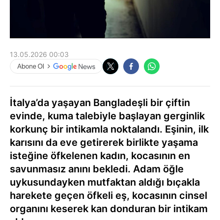
13.05.2026 00:03
İtalya’da yaşayan Bangladeşli bir çiftin
evinde, kuma talebiyle başlayan gerginlik
korkunç bir intikamla noktalandı. Eşinin, ilk
karısını da eve getirerek birlikte yaşama
isteğine öfkelenen kadın, kocasının en
savunmasız anını bekledi. Adam öğle
uykusundayken mutfaktan aldığı bıçakla
harekete geçen öfkeli eş, kocasının cinsel
organını keserek kan donduran bir intikam