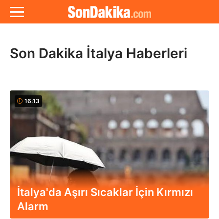
Son Dakika İtalya Haberleri
16:13
İtalya'da Aşırı Sıcaklar İçin Kırmızı
Alarm