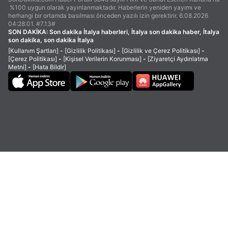
%100 uygun olarak yayınlanmaktadır. Haberlerin yeniden yayımı ve
herhangi bir ortamda basılması önceden yazılı izin gerektirir. 6.08.2026
04:28:01. #7.13#
SON DAKİKA:
Son dakika İtalya haberleri, İtalya son dakika haber, İtalya
son dakika, son dakika İtalya
[Kullanım Şartları]
-
[Gizlilik Politikası]
-
[Gizlilik ve Çerez Politikası]
-
[Çerez Politikası]
-
[Kişisel Verilerin Korunması]
-
[Ziyaretçi Aydınlatma
Metni]
-
[Hata Bildir]