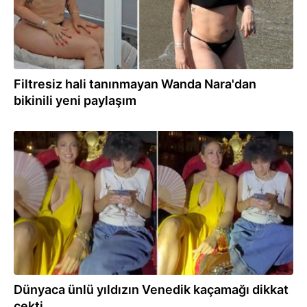
Filtresiz hali tanınmayan Wanda Nara'dan
bikinili yeni paylaşım
09:01
Dünyaca ünlü yıldızın Venedik kaçamağı dikkat
çekti