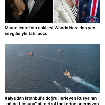
Mauro Icardi'nin eski eşi Wanda Nara'dan yeni
sevgilisiyle tatil pozu
02.08.2026
İtalya’dan İstanbul'a doğru ilerleyen Rusya’nın
"gölge filosuna" ait petrol tankerine operasyon