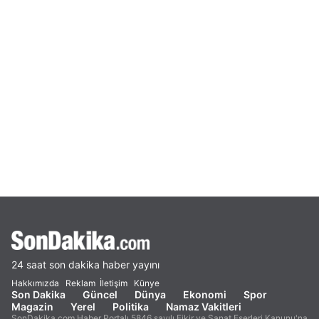
24 saat son dakika haber yayını
Hakkımızda
Reklam
İletişim
Künye
Son Dakika
Güncel
Dünya
Ekonomi
Spor
Magazin
Yerel
Politika
Namaz Vakitleri
SonDakika.com Haber Portalı 5846 sayılı Fikir ve Sanat Eserleri Kanunu'na