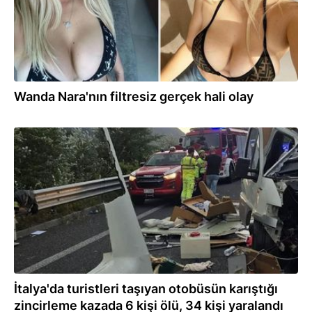
Wanda Nara'nın filtresiz gerçek hali olay
03.08.2026
İtalya'da turistleri taşıyan otobüsün karıştığı
zincirleme kazada 6 kişi ölü, 34 kişi yaralandı