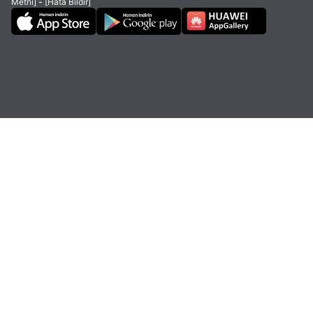
Metni]
-
[Hata Bildir]