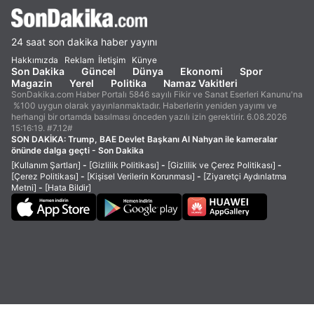
24 saat son dakika haber yayını
Hakkımızda
Reklam
İletişim
Künye
Son Dakika
Güncel
Dünya
Ekonomi
Spor
Magazin
Yerel
Politika
Namaz Vakitleri
SonDakika.com Haber Portalı 5846 sayılı Fikir ve Sanat Eserleri Kanunu'na
%100 uygun olarak yayınlanmaktadır. Haberlerin yeniden yayımı ve
herhangi bir ortamda basılması önceden yazılı izin gerektirir. 6.08.2026
15:16:19. #7.12#
SON DAKİKA:
Trump, BAE Devlet Başkanı Al Nahyan ile kameralar
önünde dalga geçti - Son Dakika
[Kullanım Şartları]
-
[Gizlilik Politikası]
-
[Gizlilik ve Çerez Politikası]
-
[Çerez Politikası]
-
[Kişisel Verilerin Korunması]
-
[Ziyaretçi Aydınlatma
Metni]
-
[Hata Bildir]