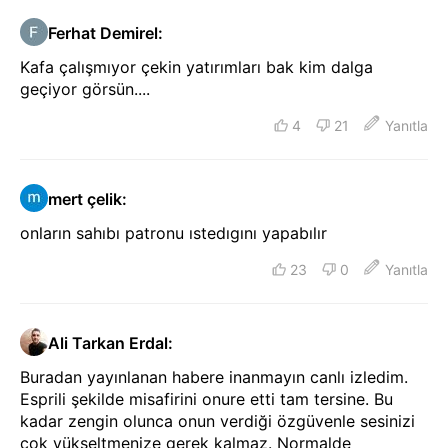
Ferhat Demirel
:
Kafa çalışmıyor çekin yatırımları bak kim dalga
geçiyor görsün....
4
21
Yanıtla
mert çelik
:
onların sahıbı patronu ıstedıgını yapabılır
23
0
Yanıtla
Ali Tarkan Erdal
:
Buradan yayınlanan habere inanmayın canlı izledim.
Esprili şekilde misafirini onure etti tam tersine. Bu
kadar zengin olunca onun verdiği özgüvenle sesinizi
çok yükseltmenize gerek kalmaz. Normalde