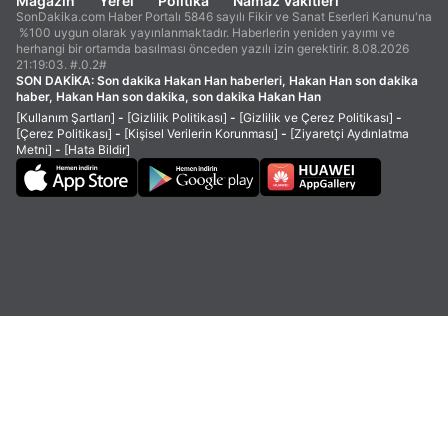
Magazin
Yerel
Politika
Namaz Vakitleri
SonDakika.com Haber Portalı 5846 sayılı Fikir ve Sanat Eserleri Kanunu'na
%100 uygun olarak yayınlanmaktadır. Haberlerin yeniden yayımı ve
herhangi bir ortamda basılması önceden yazılı izin gerektirir. 8.08.2026
21:19:03. #.0.2#
SON DAKİKA:
Son dakika Hakan Han haberleri, Hakan Han son dakika
haber, Hakan Han son dakika, son dakika Hakan Han
[Kullanım Şartları]
-
[Gizlilik Politikası]
-
[Gizlilik ve Çerez Politikası]
-
[Çerez Politikası]
-
[Kişisel Verilerin Korunması]
-
[Ziyaretçi Aydınlatma
Metni]
-
[Hata Bildir]