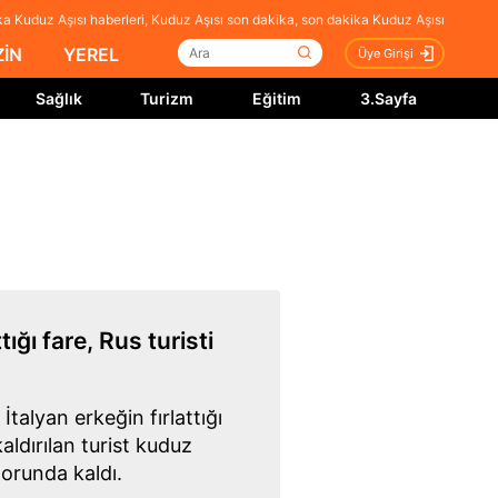
a Kuduz Aşısı haberleri, Kuduz Aşısı son dakika, son dakika Kuduz Aşısı
İN
YEREL
Üye Girişi
Sağlık
Turizm
Eğitim
3.Sayfa
ığı fare, Rus turisti
İtalyan erkeğin fırlattığı
kaldırılan turist kuduz
zorunda kaldı.