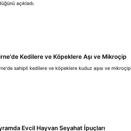
düğünü açıkladı.
irne'de Kedilere ve Köpeklere Aşı ve Mikroçip
rne'de sahipli kedilere ve köpeklere kuduz aşısı ve mikroçip
yramda Evcil Hayvan Seyahat İpuçları