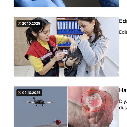
Ed
20.10.2025
Edi
Ha
09.10.2025
Diy
düş