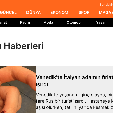
Son dakik
GÜNCEL
DÜNYA
EKONOMİ
SPOR
MAGAZ
anat
Kadın
Moda
Otomobil
Yaşam
 Haberleri
Venedik'te İtalyan adamın fırlatt
ısırdı
Venedik'te yaşanan ilginç olayda, bir 
fare Rus bir turisti ısırdı. Hastaneye 
aşısı olurken, tatilini yarıda kesmek 