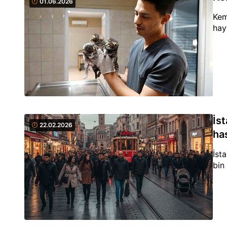
01.06.2026
Kem
hay
İs
22.02.2026
ha
İst
bin