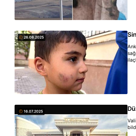
Si
26.08.2025
Ank
sağ
ilaç
Dü
16.07.2025
Val
bild